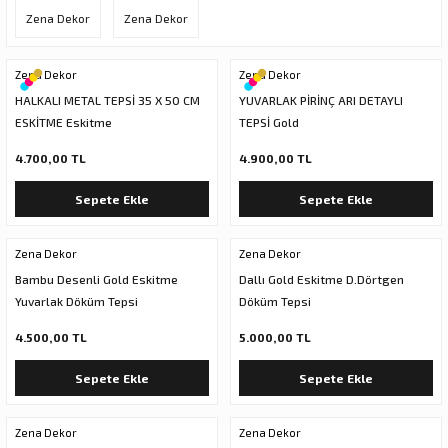
Zena Dekor
Zena Dekor
ar
olar
er Objeler
Zena Dekor
Zena Dekor
HALKALI METAL TEPSİ 35 X 50 CM
YUVARLAK PİRİNÇ ARI DETAYLI
er
ESKİTME Eskitme
TEPSİ Gold
4.700,00 TL
4.900,00 TL
ler
Sepete Ekle
Sepete Ekle
Zena Dekor
Zena Dekor
Bambu Desenli Gold Eskitme
Dallı Gold Eskitme D.Dörtgen
Yuvarlak Döküm Tepsi
Döküm Tepsi
4.500,00 TL
5.000,00 TL
danlar
Sepete Ekle
Sepete Ekle
rı
Zena Dekor
Zena Dekor