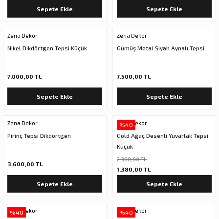
Sepete Ekle
Sepete Ekle
Zena Dekor
Zena Dekor
Nikel Dikdörtgen Tepsi Küçük
Gümüş Metal Siyah Aynalı Tepsi
7.000,00 TL
7.500,00 TL
Sepete Ekle
Sepete Ekle
Zena Dekor
Zena Dekor
%40
Pirinç Tepsi Dikdörtgen
Gold Ağaç Desenli Yuvarlak Tepsi
Küçük
2.300,00 TL
3.600,00 TL
1.380,00 TL
Sepete Ekle
Sepete Ekle
Zena Dekor
Zena Dekor
%40
%40