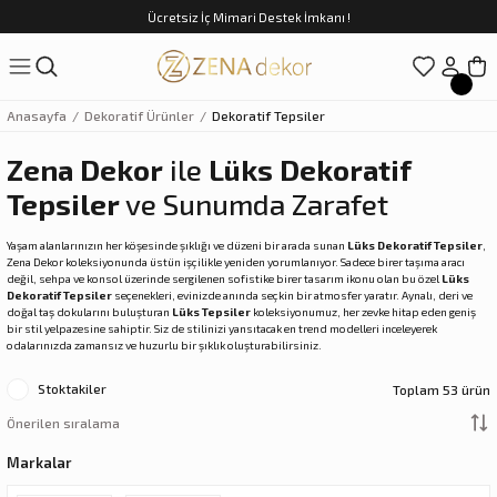
Ücretsiz İç Mimari Destek İmkanı !
Geri Dön
Geri Dön
Geri Dön
Geri Dön
Geri Dön
ünler
Saatler
obilya
Tekstili
Sofra
Anasayfa
Dekoratif Ürünler
Dekoratif Tepsiler
üpler
arfume
olar
Yemek Takımı
Zena Dekor
ile
Lüks Dekoratif
Tepsiler
ve Sunumda Zarafet
Kahve Fincan Takımı
Yaşam alanlarınızın her köşesinde şıklığı ve düzeni bir arada sunan
Lüks Dekoratif Tepsiler
,
preyi
i Tablolar
Çay Fincan Takımı
Zena Dekor koleksiyonunda üstün işçilikle yeniden yorumlanıyor. Sadece birer taşıma aracı
değil, sehpa ve konsol üzerinde sergilenen sofistike birer tasarım ikonu olan bu özel
Lüks
Dekoratif Tepsiler
seçenekleri, evinizde anında seçkin bir atmosfer yaratır. Aynalı, deri ve
ları
ya
Servis ve Sunum
doğal taş dokularını buluşturan
Lüks Tepsiler
koleksiyonumuz, her zevke hitap eden geniş
bir stil yelpazesine sahiptir. Siz de stilinizi yansıtacak en trend modelleri inceleyerek
odalarınızda zamansız ve huzurlu bir şıklık oluşturabilirsiniz.
ı
Stoktakiler
Toplam 53 ürün
Objeler
Markalar
kler