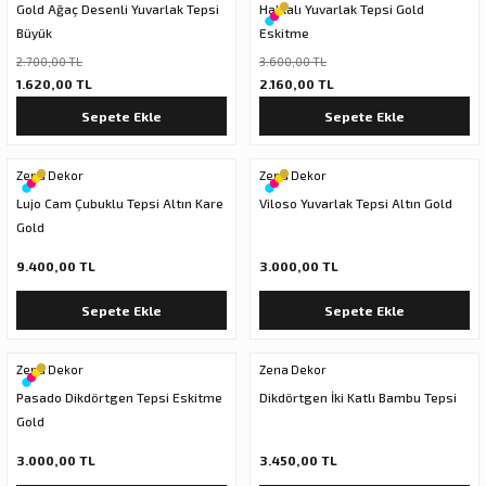
Gold Ağaç Desenli Yuvarlak Tepsi
Halkalı Yuvarlak Tepsi Gold
Büyük
Eskitme
2.700,00 TL
3.600,00 TL
1.620,00 TL
2.160,00 TL
Sepete Ekle
Sepete Ekle
Zena Dekor
Zena Dekor
Lujo Cam Çubuklu Tepsi Altın Kare
Viloso Yuvarlak Tepsi Altın Gold
Gold
9.400,00 TL
3.000,00 TL
Sepete Ekle
Sepete Ekle
Zena Dekor
Zena Dekor
Pasado Dikdörtgen Tepsi Eskitme
Dikdörtgen İki Katlı Bambu Tepsi
Gold
3.000,00 TL
3.450,00 TL