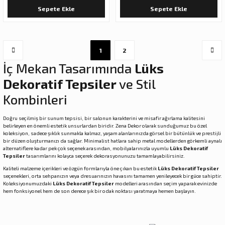
Sepete Ekle
Sepete Ekle
1
2
İç Mekan Tasarımında
Lüks
Dekoratif Tepsiler
ve Stil
Kombinleri
Doğru seçilmiş bir sunum tepsisi, bir salonun karakterini ve misafir ağırlama kalitesini
belirleyen en önemli estetik unsurlardan biridir. Zena Dekor olarak sunduğumuz bu özel
koleksiyon, sadece şıklık sunmakla kalmaz, yaşam alanlarınızda görsel bir bütünlük ve prestijli
bir düzen oluşturmanızı da sağlar. Minimalist hatlara sahip metal modellerden görkemli aynalı
alternatiflere kadar pek çok seçenek arasından, mobilyalarınızla uyumlu
Lüks Dekoratif
Tepsiler
tasarımlarını kolayca seçerek dekorasyonunuzu tamamlayabilirsiniz.
Kaliteli malzeme içerikleri ve özgün formlarıyla öne çıkan bu estetik
Lüks Dekoratif Tepsiler
seçenekleri, orta sehpanızın veya dresuarınızın havasını tamamen yenileyecek bir güce sahiptir.
Koleksiyonumuzdaki
Lüks Dekoratif Tepsiler
modelleri arasından seçim yaparak evinizde
hem fonksiyonel hem de son derece şık bir odak noktası yaratmaya hemen başlayın.