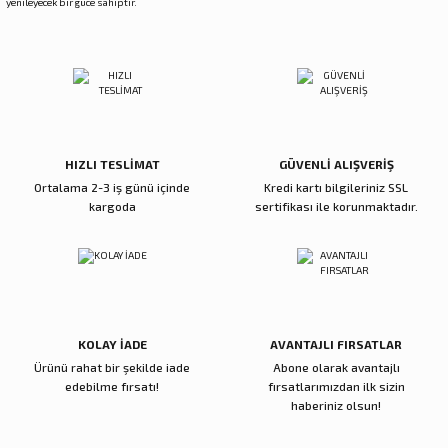
yenileyecek bir güce sahiptir.
HIZLI TESLİMAT
GÜVENLİ ALIŞVERİŞ
Ortalama 2-3 iş günü içinde
Kredi kartı bilgileriniz SSL
kargoda
sertifikası ile korunmaktadır.
KOLAY İADE
AVANTAJLI FIRSATLAR
Ürünü rahat bir şekilde iade
Abone olarak avantajlı
edebilme fırsatı!
fırsatlarımızdan ilk sizin
haberiniz olsun!