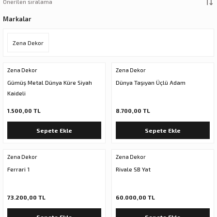
ar
olar
Markalar
er Objeler
Zena Dekor
er
Zena Dekor
Zena Dekor
ler
Gümüş Metal Dünya Küre Siyah
Dünya Taşıyan Üçlü Adam
Kaideli
1.500,00 TL
8.700,00 TL
Sepete Ekle
Sepete Ekle
Zena Dekor
Zena Dekor
Ferrari 1
Rivale SB Yat
danlar
73.200,00 TL
60.000,00 TL
rı