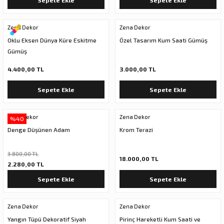
Sepete Ekle
Sepete Ekle
Zena Dekor
Zena Dekor
Oklu Eksen Dünya Küre Eskitme
Özel Tasarım Kum Saati Gümüş
Gümüş
4.400,00 TL
3.000,00 TL
Sepete Ekle
Sepete Ekle
Zena Dekor
Zena Dekor
%40
Denge Düşünen Adam
Krom Terazi
3.800,00 TL
18.000,00 TL
2.280,00 TL
Sepete Ekle
Sepete Ekle
Zena Dekor
Zena Dekor
Yangın Tüpü Dekoratif Siyah
Pirinç Hareketli Kum Saati ve