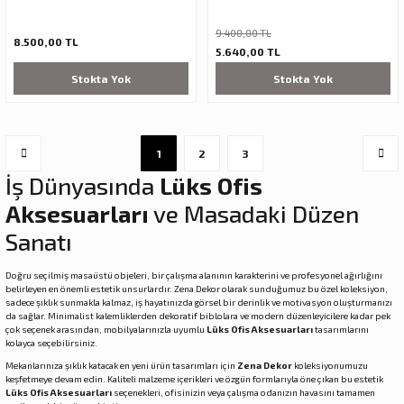
9.400,00 TL
8.500,00 TL
5.640,00 TL
Stokta Yok
Stokta Yok
1
2
3
İş Dünyasında
Lüks Ofis
Aksesuarları
ve Masadaki Düzen
Sanatı
Doğru seçilmiş masaüstü objeleri, bir çalışma alanının karakterini ve profesyonel ağırlığını
belirleyen en önemli estetik unsurlardır. Zena Dekor olarak sunduğumuz bu özel koleksiyon,
sadece şıklık sunmakla kalmaz, iş hayatınızda görsel bir derinlik ve motivasyon oluşturmanızı
da sağlar. Minimalist kalemliklerden dekoratif biblolara ve modern düzenleyicilere kadar pek
çok seçenek arasından, mobilyalarınızla uyumlu
Lüks Ofis Aksesuarları
tasarımlarını
kolayca seçebilirsiniz.
Mekanlarınıza şıklık katacak en yeni ürün tasarımları için
Zena Dekor
koleksiyonumuzu
keşfetmeye devam edin. Kaliteli malzeme içerikleri ve özgün formlarıyla öne çıkan bu estetik
Lüks Ofis Aksesuarları
seçenekleri, ofisinizin veya çalışma odanızın havasını tamamen