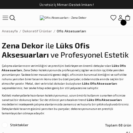
Ücretsiz İç Mimari Destek İmkanı !
Geri Dön
Geri Dön
Geri Dön
Geri Dön
Geri Dön
ünler
Saatler
obilya
Tekstili
Sofra
Anasayfa
Dekoratif Ürünler
Ofis Aksesuarları
üpler
arfume
olar
Yemek Takımı
Zena Dekor
ile
Lüks Ofis
Aksesuarları
ve Profesyonel Estetik
Kahve Fincan Takımı
Çalışma alanlarınızın verimliliğini ve prestijini belirleyen en önemli detaylar olan
Lüks Ofis
preyi
i Tablolar
Çay Fincan Takımı
Aksesuarları
, Zena Dekor koleksiyonunda profesyonel çizgiler ve üstün işçilikle yeniden
yorumlanıyor. Sadece birer masaüstü gereci değil, ofisinizin kurumsal kimliğini ve sofistike
ruhunu yansıtan birer tasarım ikonu olan bu özel parçalar, odalarınızda anında seçkin bir
ları
ya
Servis ve Sunum
atmosfer yaratır. Metal, deri ve kristal dokuları buluşturan
Lüks Ofis Aksesuarları
seçeneklerimiz, her zevke hitap eden geniş bir stil yelpazesine sahiptir.
Kaliteli materyallerle hazırlanan koleksiyonumuz, uzun ömürlü kullanım sunarken ofisinize
ı
sanatsal bir dokunuş katar. Siz de stilinizi yansıtacak en trend
Lüks Ofis Aksesuarları
modellerini inceleyerek çalışma alanlarınızda zamansız ve huzurlu bir şıklık oluşturabilirsiniz.
Detaylardaki tasarım gücünü yansıtan bu parçalar, dekorasyonunuzun en prestijli
Objeler
tamamlayıcıları olmaya adaydır.
Stoktakiler
Toplam 68 ürün
kler