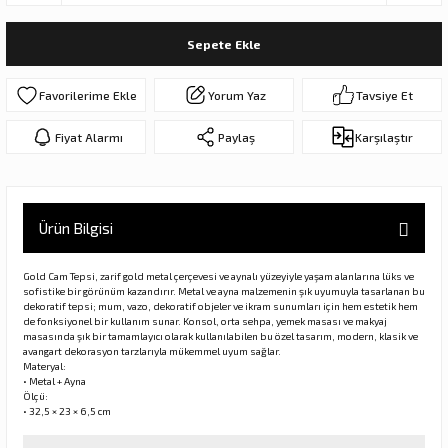
ar
olar
Sepete Ekle
er Objeler
Yorum Yaz
Tavsiye Et
er
Fiyat Alarmı
Paylaş
Karşılaştır
ler
Ürün Bilgisi
Gold Cam Tepsi, zarif gold metal çerçevesi ve aynalı yüzeyiyle yaşam alanlarına lüks ve
sofistike bir görünüm kazandırır. Metal ve ayna malzemenin şık uyumuyla tasarlanan bu
dekoratif tepsi; mum, vazo, dekoratif objeler ve ikram sunumları için hem estetik hem
de fonksiyonel bir kullanım sunar. Konsol, orta sehpa, yemek masası ve makyaj
masasında şık bir tamamlayıcı olarak kullanılabilen bu özel tasarım, modern, klasik ve
avangart dekorasyon tarzlarıyla mükemmel uyum sağlar.
danlar
Materyal:
• Metal + Ayna
Ölçü:
• 32,5 × 23 × 6,5 cm
rı