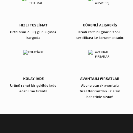
Ürün fiyatı diğer sitelerden daha pahalı.
Bu ürüne benzer farklı alternatifler olmalı.
5.600,00 TL
5.000,00 TL
Sepete Ekle
Sepete Ekle
HIZLI TESLİMAT
GÜVENLİ ALIŞVERİŞ
Ortalama 2-3 iş günü içinde
Kredi kartı bilgileriniz SSL
kargoda
sertifikası ile korunmaktadır.
Reçine Gül Şamdan
Reçine Toplu Vazo Bordo
Gönder
4.000,00 TL
4.200,00 TL
Sepete Ekle
Sepete Ekle
KOLAY İADE
AVANTAJLI FIRSATLAR
Ürünü rahat bir şekilde iade
Abone olarak avantajlı
Zena Dekor
Zena Dekor
edebilme fırsatı!
fırsatlarımızdan ilk sizin
Gold Metal Damla Şamdan Küçük
Gold Metal Damla Şamdan Büyük
haberiniz olsun!
3.000,00 TL
4.000,00 TL
Sepete Ekle
Sepete Ekle