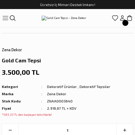
Ücretsiz İç Mimari Destek İmkanı !
Geri Dön
Geri Dön
Geri Dön
Geri Dön
Geri Dön
ünler
Saatler
obilya
Tekstili
Sofra
üpler
arfume
olar
Yemek Takımı
Zena Dekor
Kahve Fincan Takımı
Gold Cam Tepsi
preyi
i Tablolar
Çay Fincan Takımı
3.500,00 TL
ları
ya
Servis ve Sunum
Kategori
Dekoratif Ürünler
,
Dekoratif Tepsiler
Marka
Zena Dekor
ı
Stok Kodu
ZNAA0003640
Fiyat
2.916,67 TL + KDV
Objeler
*583,33 TL den başlayan taksitlerle!
kler