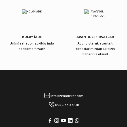
Reçine Gül Şamdan
Reçine Toplu Vazo Bordo
Gönder
4.000,00 TL
4.200,00 TL
Sepete Ekle
Sepete Ekle
KOLAY İADE
AVANTAJLI FIRSATLAR
Ürünü rahat bir şekilde iade
Abone olarak avantajlı
Zena Dekor
Zena Dekor
edebilme fırsatı!
fırsatlarımızdan ilk sizin
Gold Metal Damla Şamdan Küçük
Gold Metal Damla Şamdan Büyük
haberiniz olsun!
3.000,00 TL
4.000,00 TL
Sepete Ekle
Sepete Ekle
Zena Dekor
Zena Dekor
info@zenadekor.com
Antik Bronz Yatay Obje
Antik Gold Kapaklı Cam Küp Küçük
0544 660 6516
8.000,00 TL
8.000,00 TL
Sepete Ekle
Sepete Ekle