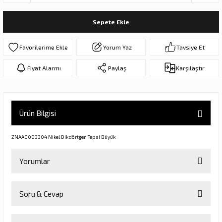
ar
olar
Sepete Ekle
er Objeler
Yorum Yaz
Tavsiye Et
er
Fiyat Alarmı
Paylaş
Karşılaştır
ler
Ürün Bilgisi
ZNAA0003304 Nikel Dikdörtgen Tepsi Büyük
Yorumlar
danlar
Soru & Cevap
Bu ürüne ilk yorumu siz yapın!
rı