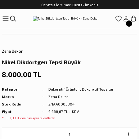
Ücretsiz İç Mimari Destek İmkanı !
Geri Dön
Geri Dön
Geri Dön
Geri Dön
Geri Dön
ünler
Saatler
obilya
Tekstili
Sofra
üpler
arfume
olar
Yemek Takımı
Zena Dekor
Kahve Fincan Takımı
Nikel Dikdörtgen Tepsi Büyük
preyi
i Tablolar
Çay Fincan Takımı
8.000,00 TL
ları
ya
Servis ve Sunum
Kategori
Dekoratif Ürünler
,
Dekoratif Tepsiler
Marka
Zena Dekor
ı
Stok Kodu
ZNAA0003304
Fiyat
6.666,67 TL + KDV
Objeler
*1.333,33 TL den başlayan taksitlerle!
kler