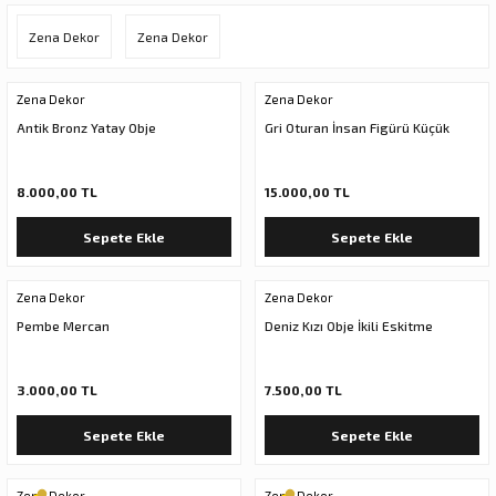
ar
olar
Zena Dekor
Zena Dekor
er Objeler
Zena Dekor
Zena Dekor
Antik Bronz Yatay Obje
Gri Oturan İnsan Figürü Küçük
er
ler
8.000,00 TL
15.000,00 TL
Sepete Ekle
Sepete Ekle
Zena Dekor
Zena Dekor
Pembe Mercan
Deniz Kızı Obje İkili Eskitme
3.000,00 TL
7.500,00 TL
danlar
Sepete Ekle
Sepete Ekle
rı
Zena Dekor
Zena Dekor