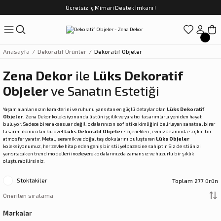
Ücretsiz İç Mimari Destek İmkanı !
Geri Dön
Geri Dön
Geri Dön
Geri Dön
Geri Dön
ünler
Saatler
obilya
Tekstili
Sofra
Anasayfa
Dekoratif Ürünler
Dekoratif Objeler
üpler
arfume
olar
Yemek Takımı
Zena Dekor
ile
Lüks Dekoratif
Objeler
ve Sanatın Estetiği
Kahve Fincan Takımı
Yaşam alanlarınızın karakterini ve ruhunu yansıtan en güçlü detaylar olan
Lüks Dekoratif
preyi
i Tablolar
Çay Fincan Takımı
Objeler
, Zena Dekor koleksiyonunda üstün işçilik ve yaratıcı tasarımlarla yeniden hayat
buluyor. Sadece birer aksesuar değil, odalarınızın sofistike kimliğini belirleyen sanatsal birer
tasarım ikonu olan bu özel
Lüks Dekoratif Objeler
seçenekleri, evinizde anında seçkin bir
ları
ya
Servis ve Sunum
atmosfer yaratır. Metal, seramik ve doğal taş dokularını buluşturan
Lüks Objeler
koleksiyonumuz, her zevke hitap eden geniş bir stil yelpazesine sahiptir. Siz de stilinizi
yansıtacak en trend modelleri inceleyerek odalarınızda zamansız ve huzurlu bir şıklık
ı
oluşturabilirsiniz.
Stoktakiler
Toplam 277 ürün
Objeler
kler
Markalar