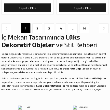
Sepete Ekle
Sepete Ekle
1
2
3
4
..
10
İç Mekan Tasarımında
Lüks
Dekoratif Objeler
ve Stil Rehberi
Doğru seçilmiş bir aksesuar, bir odanın karakterini ve görsel zenginliğini belirleyen en önemli
estetik unsurlardan biridir. Zena Dekor olarak sunduğumuz bu özel koleksiyon, sadece şıklık
sunmakla kalmaz, yaşam alanlarınızda duyusal bir derinlik ve prestijli bir görsel şölen
oluşturmanızı da sağlar. Minimalist heykellerden görkemli ve sanatsal alternatiflere kadar pek
çok seçenek arasından, mobilyalarınızla uyumlu
Lüks Dekoratif Objeler
tasarımlarını
kolayca seçerek dekorasyonunuzu tamamlayabilirsiniz.
Kaliteli malzeme içerikleri ve özgün formlarıyla öne çıkan bu estetik
Lüks Dekoratif Objeler
seçenekleri, konsolunuzun veya orta sehpanızın havasını tamamen yenileyecek bir güce
sahiptir. Koleksiyonumuzdaki
Lüks Dekoratif Objeler
modelleri arasından seçim yaparak
evinizde hem sanatsal hem de son derece şık bir odak noktası yaratmaya hemen başlayın.