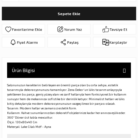
ar
olar
Sepete Ekle
er Objeler
Yorum Yaz
Tavsiye Et
er
Fiyat Alarmı
Paylaş
Karşılaştır
ler
Ürün Bilgisi
Salonunuzun karakterini belirleyen en önemli parça olan bu orta sehpa, estetik
tasarımıyla dekorasyonunuzu tamamlıyor. Zena Dekor’un lüks tasarım anlayışıyla
şekillenen bu parça, geniş yüzey alanı ve zarif hatlarıyla hem fonksiyonel bir kullanım
sunuyor hem de mekanınıza sofistike bir derinlik katıyor. Minimalist hatları ve lüks
bitiş detaylarıyla modern dekorasyonunuzun vazgeçilmez bir parçası olacak.
Tasarım: Modern hatlar ve zamansız estetik form.
danlar
Kullanım: Kahve sunumlarınızdan dekoratif objelerinize kadar her anınıza eşlik eder.
360° Döner üst tabla mevcuttur.
Ölçü: 130x80x40 Cm
Materyal: Lake Cilalı Mdf - Ayna
rı