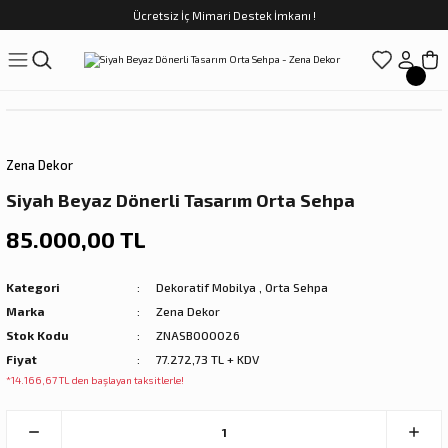
Ücretsiz İç Mimari Destek İmkanı !
Geri Dön
Geri Dön
Geri Dön
Geri Dön
Geri Dön
ünler
Saatler
obilya
Tekstili
Sofra
üpler
arfume
olar
Yemek Takımı
Zena Dekor
Kahve Fincan Takımı
Siyah Beyaz Dönerli Tasarım Orta Sehpa
preyi
i Tablolar
Çay Fincan Takımı
85.000,00 TL
ları
ya
Servis ve Sunum
Kategori
Dekoratif Mobilya
,
Orta Sehpa
Marka
Zena Dekor
ı
Stok Kodu
ZNASB000026
Fiyat
77.272,73 TL + KDV
Objeler
*14.166,67 TL den başlayan taksitlerle!
kler