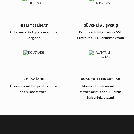
Ürün fiyatı diğer sitelerden daha pahalı.
Bu ürüne benzer farklı alternatifler olmalı.
85.000,00 TL
31.000,00 TL
Sepete Ekle
Sepete Ekle
HIZLI TESLİMAT
GÜVENLİ ALIŞVERİŞ
Ortalama 2-3 iş günü içinde
Kredi kartı bilgileriniz SSL
Zena Dekor
Zena Dekor
kargoda
sertifikası ile korunmaktadır.
Metal Ayaklı Açılır Orta Sehpa
Zigzag Zigon Sehpa Gold
Gönder
62.000,00 TL
37.000,00 TL
Sepete Ekle
Sepete Ekle
KOLAY İADE
AVANTAJLI FIRSATLAR
Ürünü rahat bir şekilde iade
Abone olarak avantajlı
Zena Dekor
Zena Dekor
edebilme fırsatı!
fırsatlarımızdan ilk sizin
İkili Traverten Oval Orta Sehpa
Ceviz Küp Tasarım Orta Sehpa
haberiniz olsun!
71.000,00 TL
99.000,00 TL
Sepete Ekle
Sepete Ekle