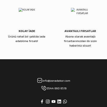
Siyah Beyaz Dönerli Tasarım Orta Sehpa
Gönder
85.000,00 TL
Sepete Ekle
KOLAY İADE
AVANTAJLI FIRSATLAR
Ürünü rahat bir şekilde iade
Abone olarak avantajlı
Zena Dekor
Zena Dekor
edebilme fırsatı!
fırsatlarımızdan ilk sizin
Metal Ayaklı Açılır Orta Sehpa
Zigzag Zigon Sehpa Gold
haberiniz olsun!
62.000,00 TL
37.000,00 TL
Sepete Ekle
Sepete Ekle
Zena Dekor
Zena Dekor
info@zenadekor.com
İkili Traverten Oval Orta Sehpa
Ceviz Küp Tasarım Orta Sehpa
0544 660 6516
71.000,00 TL
99.000,00 TL
Sepete Ekle
Sepete Ekle