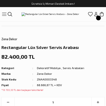
Ücretsiz İç Mimari Destek İmkanı !
Geri Dön
Geri Dön
Geri Dön
Geri Dön
Geri Dön
ünler
Saatler
obilya
Tekstili
Sofra
üpler
arfume
olar
Yemek Takımı
Zena Dekor
Kahve Fincan Takımı
Rectangular Lüx Sılver Servis Arabası
preyi
i Tablolar
Çay Fincan Takımı
82.400,00 TL
ları
ya
Servis ve Sunum
Kategori
Dekoratif Mobilya
,
Servis Arabaları
Marka
Zena Dekor
ı
Stok Kodu
ZNAA0003348
Fiyat
68.666,67 TL + KDV
Objeler
*13.733,33 TL den başlayan taksitlerle!
kler