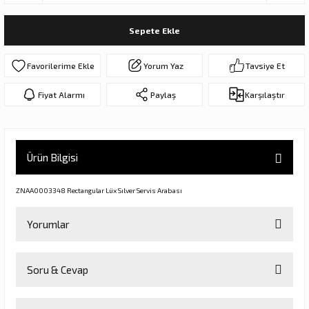
ar
olar
Sepete Ekle
er Objeler
Yorum Yaz
Tavsiye Et
er
Fiyat Alarmı
Paylaş
Karşılaştır
ler
Ürün Bilgisi
ZNAA0003348 Rectangular Lüx Sılver Servis Arabası
Yorumlar
danlar
Soru & Cevap
Bu ürüne ilk yorumu siz yapın!
rı