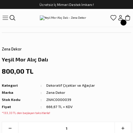
Ücretsiz İç Mimari Destek İmkanı !
Geri Dön
Geri Dön
Geri Dön
Geri Dön
Geri Dön
ünler
Saatler
obilya
Tekstili
Sofra
üpler
arfume
olar
Yemek Takımı
Zena Dekor
Kahve Fincan Takımı
Yeşil Mor Alıç Dalı
preyi
i Tablolar
Çay Fincan Takımı
800,00 TL
ları
ya
Servis ve Sunum
Kategori
Dekoratif Çiçekler ve Ağaçlar
Marka
Zena Dekor
ı
Stok Kodu
ZNAC0000039
Fiyat
666,67 TL + KDV
Objeler
*133,33 TL den başlayan taksitlerle!
kler