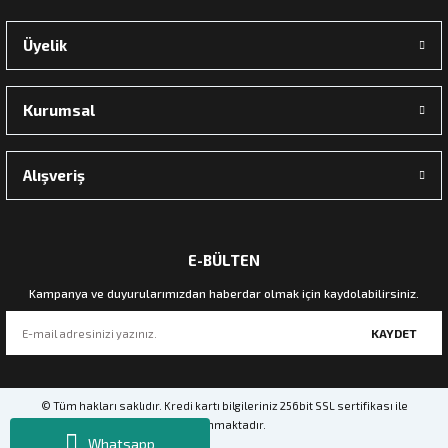
Zena Dekor
Üyelik
Palamut Dalı Yapay Çiçek
Kurumsal
900,00 TL
Sepete Ekle
Alışveriş
E-BÜLTEN
Kampanya ve duyurularımızdan haberdar olmak için kaydolabilirsiniz.
KAYDET
© Tüm hakları saklıdır. Kredi kartı bilgileriniz 256bit SSL sertifikası ile
korunmaktadır.
Whatsapp