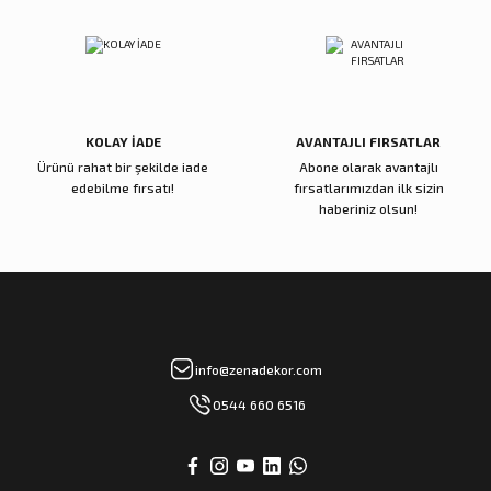
Papağan Lale Koyu Pembe
Zikzak Kırmızı Sukulent
Gönder
500,00 TL
4.500,00 TL
Sepete Ekle
Sepete Ekle
KOLAY İADE
AVANTAJLI FIRSATLAR
Ürünü rahat bir şekilde iade
Abone olarak avantajlı
Zena Dekor
Zena Dekor
edebilme fırsatı!
fırsatlarımızdan ilk sizin
Yeşil Uzun Yaprak
Cipso Krem Sarı Yapay Çiçek
haberiniz olsun!
950,00 TL
850,00 TL
Sepete Ekle
Sepete Ekle
Zena Dekor
Zena Dekor
info@zenadekor.com
Dahlia Somon Yapay Çiçek
Daucus Carota Yapay Çiçek
0544 660 6516
600,00 TL
850,00 TL
Sepete Ekle
Sepete Ekle