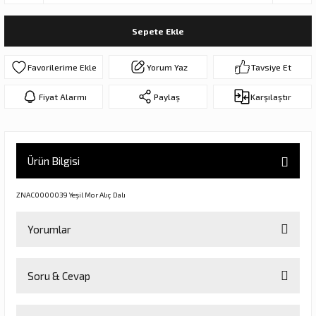
ar
olar
Sepete Ekle
er Objeler
Yorum Yaz
Tavsiye Et
er
Fiyat Alarmı
Paylaş
Karşılaştır
ler
Ürün Bilgisi
ZNAC0000039 Yeşil Mor Alıç Dalı
Yorumlar
danlar
Soru & Cevap
Bu ürüne ilk yorumu siz yapın!
rı