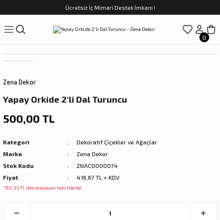
Ücretsiz İç Mimari Destek İmkanı !
Geri Dön
Geri Dön
Geri Dön
Geri Dön
Geri Dön
ünler
Saatler
obilya
Tekstili
Sofra
0
üpler
arfume
olar
Yemek Takımı
Zena Dekor
Kahve Fincan Takımı
Yapay Orkide 2'li Dal Turuncu
preyi
i Tablolar
Çay Fincan Takımı
500,00 TL
ları
ya
Servis ve Sunum
Kategori
Dekoratif Çiçekler ve Ağaçlar
Marka
Zena Dekor
ı
Stok Kodu
ZNAC0000074
Fiyat
416,67 TL + KDV
Objeler
*83,33 TL den başlayan taksitlerle!
kler