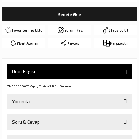
ar
olar
Sepete Ekle
er Objeler
Yorum Yaz
Tavsiye Et
er
Fiyat Alarmı
Paylaş
Karşılaştır
ler
Ürün Bilgisi
ZNAC0000074 Yapay Orkide 2'li Dal Turuncu
Yorumlar
danlar
Soru & Cevap
Bu ürüne ilk yorumu siz yapın!
rı