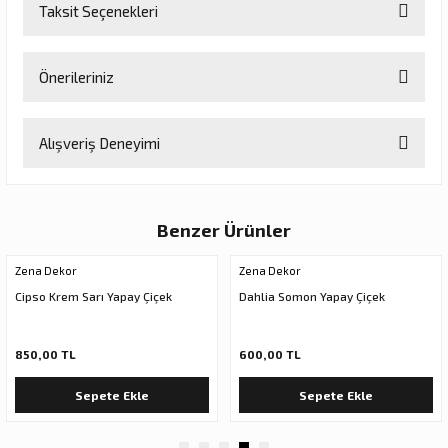
Taksit Seçenekleri
Yorum Yaz
Ürün hakkında henüz soru sorulmamış.
Önerileriniz
Soru Sor
Bu ürünün fiyat bilgisi, resim, ürün açıklamalarında ve diğer
Alışveriş Deneyimi
konularda yetersiz gördüğünüz noktaları öneri formunu kullanarak
tarafımıza iletebilirsiniz.
Görüş ve önerileriniz için teşekkür ederiz.
Sitemize ilk yorumu siz yapın!
Benzer Ürünler
Ürün resmi kalitesiz, bozuk veya görüntülenemiyor.
Ürün açıklamasında eksik bilgiler bulunuyor.
Zena Dekor
Zena Dekor
Deneyimini Paylaş
Ürün bilgilerinde hatalar bulunuyor.
Cipso Krem Sarı Yapay Çiçek
Dahlia Somon Yapay Çiçek
Ürün fiyatı diğer sitelerden daha pahalı.
Bu ürüne benzer farklı alternatifler olmalı.
850,00 TL
600,00 TL
Sepete Ekle
Sepete Ekle