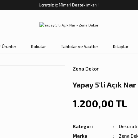
Ücretsiz İç Mimari Destek İmkanı !
f Ürünler
Kokular
Tablolar ve Saatler
Kitaplar
Zena Dekor
Yapay 5'li Açık Nar
1.200,00 TL
Kategori
Dekoratif
Marka
Zena De