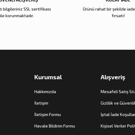
ı bilgileriniz SSL sertifikası
Ürünü rahat bir şekilde iad
Zena Dekor
Zena Dekor
ile korunmaktadır.
fırsatı!
Daucus Carota Yapay Çiçek
Palamut Dalı Yapay Çiçek
850,00 TL
900,00 TL
Sepete Ekle
Sepete Ekle
Kurumsal
Alışveriş
Hakkımızda
Mesafeli Satış S
İletişim
Gizlilik ve Güvenli
İletişim Formu
İptal İade Koşullar
Havale Bildirim Formu
Kişisel Veriler Poli