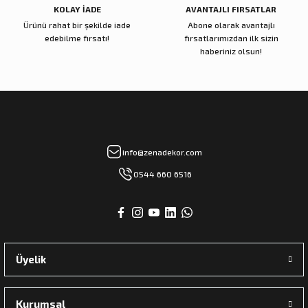
KOLAY İADE
AVANTAJLI FIRSATLAR
Ürünü rahat bir şekilde iade
Abone olarak avantajlı
Zena Dekor
Zena Dekor
edebilme fırsatı!
fırsatlarımızdan ilk sizin
The Archıtectural Legacy Of
Mlinarich On Decorating
haberiniz olsun!
5.700,00 TL
7.200,00 TL
Sepete Ekle
Sepete Ekle
Zena Dekor
Zena Dekor
info@zenadekor.com
Islamic Glass
Dior Joallerie
0544 660 6516
9.500,00 TL
13.000,00 TL
Sepete Ekle
Sepete Ekle
Üyelik
Kurumsal