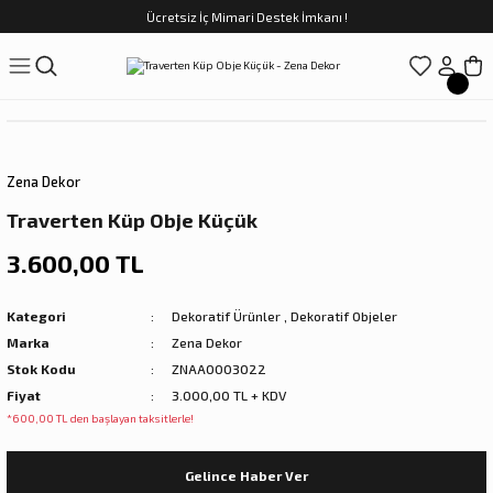
Ücretsiz İç Mimari Destek İmkanı !
Geri Dön
Geri Dön
Geri Dön
Geri Dön
Geri Dön
ünler
Saatler
obilya
Tekstili
Sofra
üpler
arfume
olar
Yemek Takımı
Zena Dekor
Kahve Fincan Takımı
Traverten Küp Obje Küçük
preyi
i Tablolar
Çay Fincan Takımı
3.600,00 TL
ları
ya
Servis ve Sunum
Kategori
Dekoratif Ürünler
,
Dekoratif Objeler
Marka
Zena Dekor
ı
Stok Kodu
ZNAA0003022
Fiyat
3.000,00 TL + KDV
Objeler
*600,00 TL den başlayan taksitlerle!
kler
Gelince Haber Ver