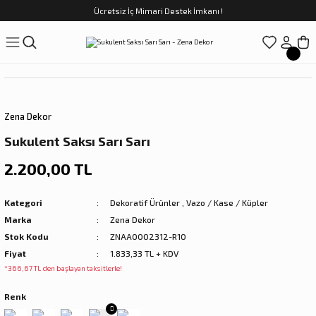
Ücretsiz İç Mimari Destek İmkanı !
Geri Dön
Geri Dön
Geri Dön
Geri Dön
Geri Dön
ünler
Saatler
obilya
Tekstili
Sofra
üpler
arfume
olar
Yemek Takımı
Zena Dekor
Kahve Fincan Takımı
Sukulent Saksı Sarı Sarı
preyi
i Tablolar
Çay Fincan Takımı
2.200,00 TL
ları
ya
Servis ve Sunum
Kategori
Dekoratif Ürünler
,
Vazo / Kase / Küpler
Marka
Zena Dekor
ı
Stok Kodu
ZNAA0002312-R10
Fiyat
1.833,33 TL + KDV
Objeler
*366,67 TL den başlayan taksitlerle!
Renk
kler