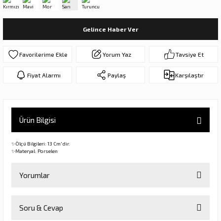
ar
olar
Gelince Haber Ver
er Objeler
Yorum Yaz
Tavsiye Et
er
Fiyat Alarmı
Paylaş
Karşılaştır
ler
Ürün Bilgisi
✨Ölçü Bilgileri: 13 Cm'dir.
✨Materyal: Porselen
Yorumlar
danlar
rı
Soru & Cevap
Bu ürüne ilk yorumu siz yapın!