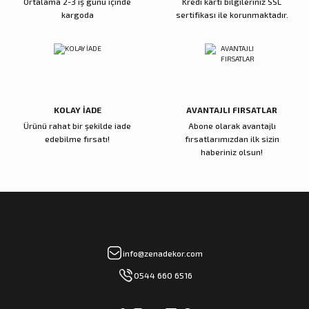
Ortalama 2-3 iş günü içinde
Kredi kartı bilgileriniz SSL
kargoda
sertifikası ile korunmaktadır.
Reçine Gül Şamdan
Reçine Toplu Vazo Bordo
Gönder
4.000,00 TL
4.200,00 TL
Sepete Ekle
Sepete Ekle
KOLAY İADE
AVANTAJLI FIRSATLAR
Ürünü rahat bir şekilde iade
Abone olarak avantajlı
Zena Dekor
Zena Dekor
edebilme fırsatı!
fırsatlarımızdan ilk sizin
Gold Metal Damla Şamdan Küçük
Gold Metal Damla Şamdan Büyük
haberiniz olsun!
3.000,00 TL
4.000,00 TL
Sepete Ekle
Sepete Ekle
Zena Dekor
Zena Dekor
info@zenadekor.com
Antik Bronz Yatay Obje
Antik Gold Kapaklı Cam Küp Küçük
0544 660 6516
8.000,00 TL
8.000,00 TL