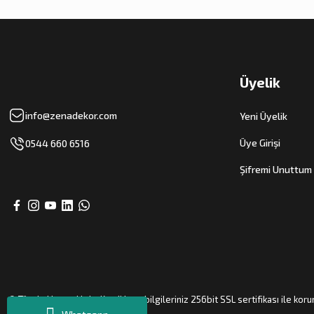
Üyelik
info@zenadekor.com
Yeni Üyelik
Üye Girişi
0544 660 6516
Şifremi Unuttum
© Tüm hakları saklıdır. Kredi kartı bilgileriniz 256bit SSL sertifikası ile kor