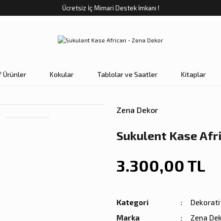
Ücretsiz İç Mimari Destek İmkanı !
f Ürünler
Kokular
Tablolar ve Saatler
Kitaplar
Zena Dekor
Sukulent Kase Afr
3.300,00 TL
Kategori
Dekorati
Marka
Zena De