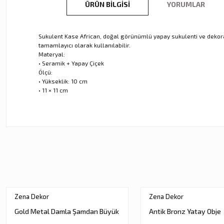
ÜRÜN BILGISI
YORUMLAR
Sukulent Kase African, doğal görünümlü yapay sukulenti ve dekora
tamamlayıcı olarak kullanılabilir.
Materyal:
• Seramik + Yapay Çiçek
Ölçü:
• Yükseklik: 10 cm
• 11 × 11 cm
Bu ürünün fiyat bilgisi, resim, ürün açıklamalarında ve diğer ko
Görüş ve önerileriniz için teşekkür ederiz.
Ürün resmi kalitesiz, bozuk veya görüntülenemiyor.
Ürün açıklamasında eksik bilgiler bulunuyor.
Ürün bilgilerinde hatalar bulunuyor.
Ürün fiyatı diğer sitelerden daha pahalı.
Zena Dekor
Zena Dekor
Bu ürüne benzer farklı alternatifler olmalı.
Gold Metal Damla Şamdan Büyük
Antik Bronz Yatay Obje