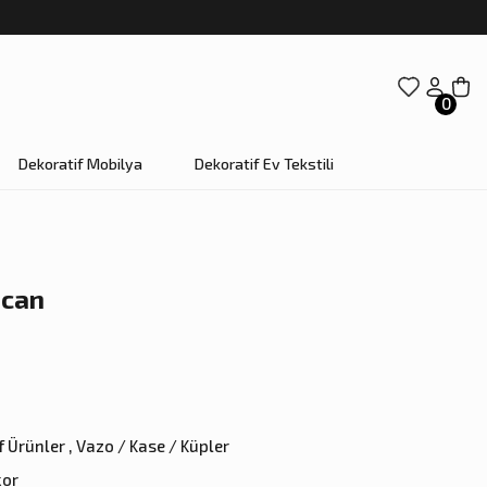
0
Dekoratif Mobilya
Dekoratif Ev Tekstili
ican
f Ürünler
,
Vazo / Kase / Küpler
kor