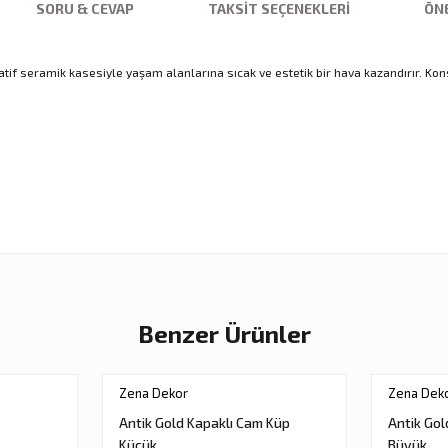
SORU & CEVAP
TAKSIT SEÇENEKLERI
ÖNE
tif seramik kasesiyle yaşam alanlarına sıcak ve estetik bir hava kazandırır. Ko
nularda yetersiz gördüğünüz noktaları öneri formunu kullanarak tarafımıza ilet
Ürün hakkında henüz soru sorulmamış.
Sitemize ilk yorumu siz yapın!
Bu ürüne ilk yorumu siz yapın!
Deneyimini Paylaş
Yorum Yaz
Soru Sor
Benzer Ürünler
Zena Dekor
Zena Dek
Antik Gold Kapaklı Cam Küp
Antik Gol
Küçük
Büyük