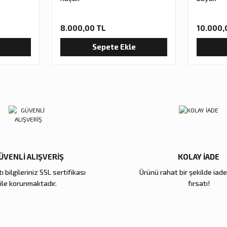
8.000,00 TL
10.000,
Sepete Ekle
Gönder
ÜVENLİ ALIŞVERİŞ
KOLAY İADE
ı bilgileriniz SSL sertifikası
Ürünü rahat bir şekilde iad
ile korunmaktadır.
fırsatı!