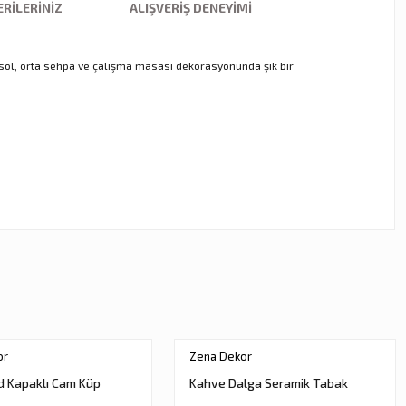
RILERINIZ
ALIŞVERIŞ DENEYIMI
nsol, orta sehpa ve çalışma masası dekorasyonunda şık bir
ebilirsiniz.
or
Zena Dekor
d Kapaklı Cam Küp
Kahve Dalga Seramik Tabak