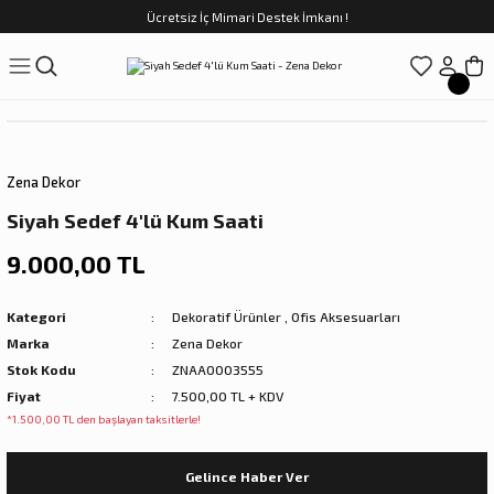
Ücretsiz İç Mimari Destek İmkanı !
Geri Dön
Geri Dön
Geri Dön
Geri Dön
Geri Dön
ünler
Saatler
obilya
Tekstili
Sofra
üpler
arfume
olar
Yemek Takımı
Zena Dekor
Kahve Fincan Takımı
Siyah Sedef 4'lü Kum Saati
preyi
i Tablolar
Çay Fincan Takımı
9.000,00 TL
ları
ya
Servis ve Sunum
Kategori
Dekoratif Ürünler
,
Ofis Aksesuarları
Marka
Zena Dekor
ı
Stok Kodu
ZNAA0003555
Fiyat
7.500,00 TL + KDV
Objeler
*1.500,00 TL den başlayan taksitlerle!
kler
Gelince Haber Ver