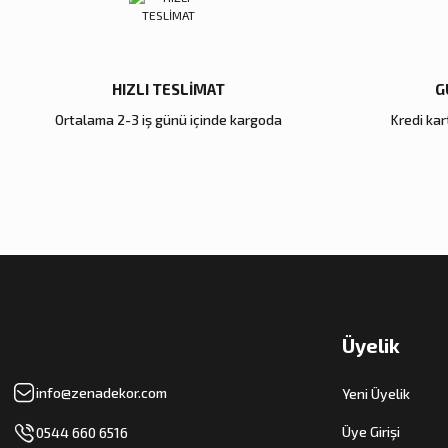
5.600,00 TL
5.000,00 TL
Sepete Ekle
Sepete Ekle
HIZLI TESLİMAT
G
Ortalama 2-3 iş günü içinde kargoda
Kredi kart
Zena Dekor
Zena Dekor
Gold Metal Damla Şamdan Büyük
Antik Bronz Yatay Obje
4.000,00 TL
8.000,00 TL
Sepete Ekle
Sepete Ekle
Üyelik
info@zenadekor.com
Yeni Üyelik
Üye Girişi
0544 660 6516