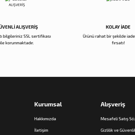
4.000,00 TL
4.200,00 TL
3.000,
Sepete Ekle
Sepete Ekle
Gönder
ÜVENLİ ALIŞVERİŞ
KOLAY İADE
ı bilgileriniz SSL sertifikası
Ürünü rahat bir şekilde iad
Zena Dekor
Zena Dekor
ile korunmaktadır.
fırsatı!
Antik Gold Kapaklı Cam Küp Küçük
Antik Gold Kapaklı 
8.000,00 TL
10.000,00 TL
Sepete Ekle
Sepete E
Kurumsal
Alışveriş
Hakkımızda
Mesafeli Satış S
İletişim
Gizlilik ve Güvenli