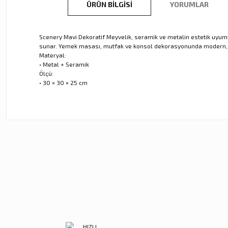
ÜRÜN BILGISI
YORUMLAR
Scenery Mavi Dekoratif Meyvelik, seramik ve metalin estetik uyumu
sunar. Yemek masası, mutfak ve konsol dekorasyonunda modern, c
Materyal:
• Metal + Seramik
Ölçü:
• 30 × 30 × 25 cm
Bu ürünün fiyat bilgisi, resim, ürün açıklamalarında ve diğer ko
Görüş ve önerileriniz için teşekkür ederiz.
Ürün resmi kalitesiz, bozuk veya görüntülenemiyor.
Ürün açıklamasında eksik bilgiler bulunuyor.
Ürün bilgilerinde hatalar bulunuyor.
Ürün fiyatı diğer sitelerden daha pahalı.
Zena Dekor
Zena Dekor
Bu ürüne benzer farklı alternatifler olmalı.
Mavi Kristal Alem Büyük
Mavi Kristal Alem Küçük