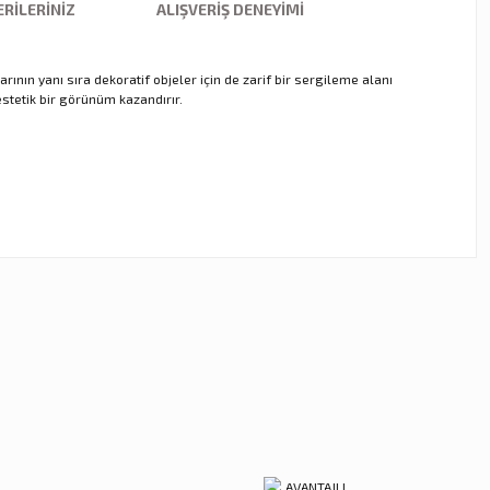
RILERINIZ
ALIŞVERIŞ DENEYIMI
ın yanı sıra dekoratif objeler için de zarif bir sergileme alanı
tetik bir görünüm kazandırır.
ebilirsiniz.
kor
tal Damla Şamdan Küçük