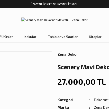
Ücretsiz İç Mimari Destek İmkanı !
f Ürünler
Kokular
Tablolar ve Saatler
Kitaplar
Zena Dekor
Scenery Mavi Deko
27.000,00 TL
Kategori
Dekorati
Marka
Zena De