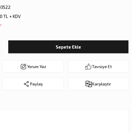
3522
0 TL + KDV
!
Sepete Ekle
Yorum Yaz
Tavsiye Et
Paylaş
Karşılaştır