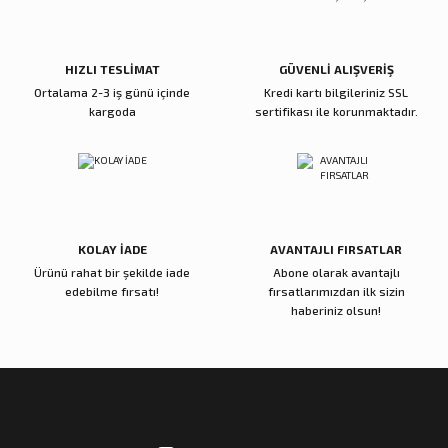
Bu ürüne benzer farklı alternatifler olmalı.
5.600,00 TL
5.000,00 TL
Sepete Ekle
Sepete Ekle
HIZLI TESLİMAT
GÜVENLİ ALIŞVERİŞ
Ortalama 2-3 iş günü içinde
Kredi kartı bilgileriniz SSL
kargoda
sertifikası ile korunmaktadır.
Reçine Gül Şamdan
Reçine Toplu Vazo Bordo
Gönder
4.000,00 TL
4.200,00 TL
Sepete Ekle
Sepete Ekle
KOLAY İADE
AVANTAJLI FIRSATLAR
Ürünü rahat bir şekilde iade
Abone olarak avantajlı
Zena Dekor
Zena Dekor
edebilme fırsatı!
fırsatlarımızdan ilk sizin
Gold Metal Damla Şamdan Küçük
Gold Metal Damla Şamdan Büyük
haberiniz olsun!
3.000,00 TL
4.000,00 TL
Sepete Ekle
Sepete Ekle
Zena Dekor
Zena Dekor