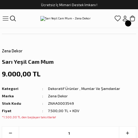
Ücretsiz İç Mimari Destek İmkanı !
Geri Dön
Geri Dön
Geri Dön
Geri Dön
Geri Dön
ünler
Saatler
obilya
Tekstili
Sofra
üpler
arfume
olar
Yemek Takımı
Zena Dekor
Kahve Fincan Takımı
Sarı Yeşil Cam Mum
preyi
i Tablolar
Çay Fincan Takımı
9.000,00 TL
ları
ya
Servis ve Sunum
Kategori
Dekoratif Ürünler
,
Mumlar Ve Şamdanlar
Marka
Zena Dekor
ı
Stok Kodu
ZNAA0003549
Fiyat
7.500,00 TL + KDV
Objeler
*1.500,00 TL den başlayan taksitlerle!
kler