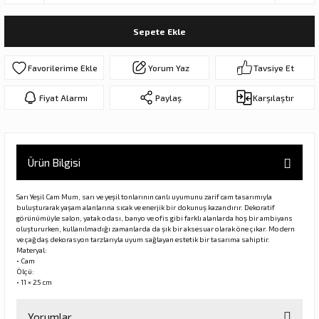
ar
olar
Sepete Ekle
er Objeler
Yorum Yaz
Tavsiye Et
er
Fiyat Alarmı
Paylaş
Karşılaştır
ler
Ürün Bilgisi
Sarı Yeşil Cam Mum, sarı ve yeşil tonlarının canlı uyumunu zarif cam tasarımıyla
buluşturarak yaşam alanlarına sıcak ve enerjik bir dokunuş kazandırır. Dekoratif
görünümüyle salon, yatak odası, banyo ve ofis gibi farklı alanlarda hoş bir ambiyans
oluştururken, kullanılmadığı zamanlarda da şık bir aksesuar olarak öne çıkar. Modern
ve çağdaş dekorasyon tarzlarıyla uyum sağlayan estetik bir tasarıma sahiptir.
Materyal:
danlar
• Cam
Ölçü:
• 11 × 25 cm
rı
Yorumlar