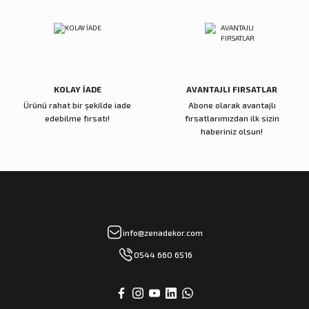
Reçine Gül Şamdan
Reçine Toplu Vazo Bordo
Gönder
4.000,00 TL
4.200,00 TL
Sepete Ekle
Sepete Ekle
KOLAY İADE
AVANTAJLI FIRSATLAR
Ürünü rahat bir şekilde iade
Abone olarak avantajlı
Zena Dekor
Zena Dekor
edebilme fırsatı!
fırsatlarımızdan ilk sizin
Gold Metal Damla Şamdan Küçük
Gold Metal Damla Şamdan Büyük
haberiniz olsun!
3.000,00 TL
4.000,00 TL
Sepete Ekle
Sepete Ekle
Zena Dekor
Zena Dekor
info@zenadekor.com
Antik Bronz Yatay Obje
Antik Gold Kapaklı Cam Küp Küçük
0544 660 6516
8.000,00 TL
8.000,00 TL
Sepete Ekle
Sepete Ekle