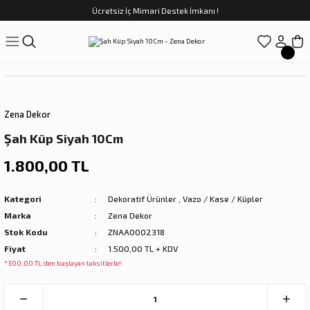
Ücretsiz İç Mimari Destek İmkanı !
Geri Dön
Geri Dön
Geri Dön
Geri Dön
Geri Dön
ünler
Saatler
obilya
Tekstili
Sofra
üpler
arfume
olar
Yemek Takımı
Zena Dekor
Kahve Fincan Takımı
Şah Küp Siyah 10Cm
preyi
i Tablolar
Çay Fincan Takımı
1.800,00 TL
ları
ya
Servis ve Sunum
Kategori
Dekoratif Ürünler
,
Vazo / Kase / Küpler
Marka
Zena Dekor
ı
Stok Kodu
ZNAA0002318
Fiyat
1.500,00 TL + KDV
Objeler
*300,00 TL den başlayan taksitlerle!
kler