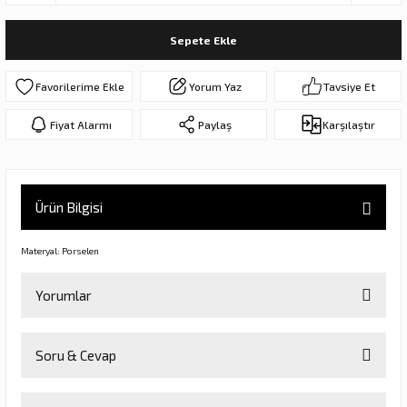
ar
olar
Sepete Ekle
er Objeler
Yorum Yaz
Tavsiye Et
er
Fiyat Alarmı
Paylaş
Karşılaştır
ler
Ürün Bilgisi
Materyal: Porselen
Yorumlar
danlar
Soru & Cevap
Bu ürüne ilk yorumu siz yapın!
rı