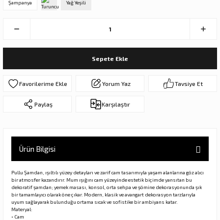
Şampanya
Yağ Yeşili
ar
olar
er Objeler
Sepete Ekle
er
Yorum Yaz
Tavsiye Et
ler
Paylaş
Karşılaştır
Ürün Bilgisi
Pullu Şamdan, ışıltılı yüzey detayları ve zarif cam tasarımıyla yaşam alanlarına göz alıcı
danlar
bir atmosfer kazandırır. Mum ışığını cam yüzeyinde estetik biçimde yansıtan bu
dekoratif şamdan; yemek masası, konsol, orta sehpa ve şömine dekorasyonunda şık
bir tamamlayıcı olarak öne çıkar. Modern, klasik ve avangart dekorasyon tarzlarıyla
uyum sağlayarak bulunduğu ortama sıcak ve sofistike bir ambiyans katar.
rı
Materyal:
• Cam