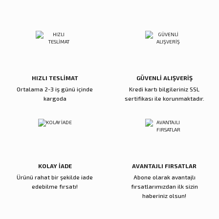
Ürün açıklamasında eksik bilgiler bulunuyor.
Zena Dekor
Zena Dekor
Deneyimini Paylaş
Ürün bilgilerinde hatalar bulunuyor.
Mavi Kristal Alem Büyük
Mavi Kristal Alem Küçük
Ürün fiyatı diğer sitelerden daha pahalı.
Bu ürüne benzer farklı alternatifler olmalı.
5.600,00 TL
5.000,00 TL
Sepete Ekle
Sepete Ekle
HIZLI TESLİMAT
GÜVENLİ ALIŞVERİŞ
Ortalama 2-3 iş günü içinde
Kredi kartı bilgileriniz SSL
kargoda
sertifikası ile korunmaktadır.
Reçine Gül Şamdan
Reçine Toplu Vazo Bordo
Gönder
4.000,00 TL
4.200,00 TL
Sepete Ekle
Sepete Ekle
KOLAY İADE
AVANTAJLI FIRSATLAR
Ürünü rahat bir şekilde iade
Abone olarak avantajlı
Zena Dekor
Zena Dekor
edebilme fırsatı!
fırsatlarımızdan ilk sizin
Gold Metal Damla Şamdan Küçük
Gold Metal Damla Şamdan Büyük
haberiniz olsun!