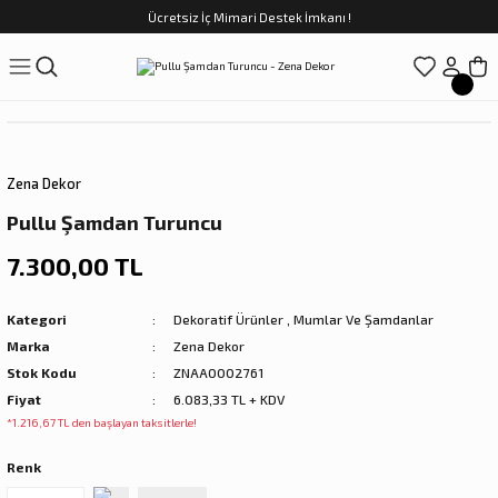
Ücretsiz İç Mimari Destek İmkanı !
Geri Dön
Geri Dön
Geri Dön
Geri Dön
Geri Dön
ünler
Saatler
obilya
Tekstili
Sofra
üpler
arfume
olar
Yemek Takımı
Zena Dekor
Kahve Fincan Takımı
Pullu Şamdan Turuncu
preyi
i Tablolar
Çay Fincan Takımı
7.300,00 TL
ları
ya
Servis ve Sunum
Kategori
Dekoratif Ürünler
,
Mumlar Ve Şamdanlar
Marka
Zena Dekor
ı
Stok Kodu
ZNAA0002761
Fiyat
6.083,33 TL + KDV
Objeler
*1.216,67 TL den başlayan taksitlerle!
Renk
kler