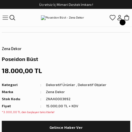
Ücretsiz İç Mimari Destek İmkanı !
Geri Dön
Geri Dön
Geri Dön
Geri Dön
Geri Dön
ünler
Saatler
obilya
Tekstili
Sofra
üpler
arfume
olar
Yemek Takımı
Zena Dekor
Kahve Fincan Takımı
Poseidon Büst
preyi
i Tablolar
Çay Fincan Takımı
18.000,00 TL
ları
ya
Servis ve Sunum
Kategori
Dekoratif Ürünler
,
Dekoratif Objeler
Marka
Zena Dekor
ı
Stok Kodu
ZNAA0003692
Fiyat
15.000,00 TL + KDV
Objeler
*3.000,00 TL den başlayan taksitlerle!
kler
Gelince Haber Ver