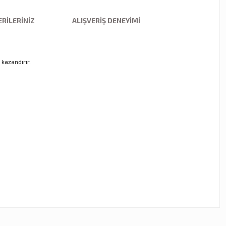
RILERINIZ
ALIŞVERIŞ DENEYIMI
kazandırır.
ebilirsiniz.