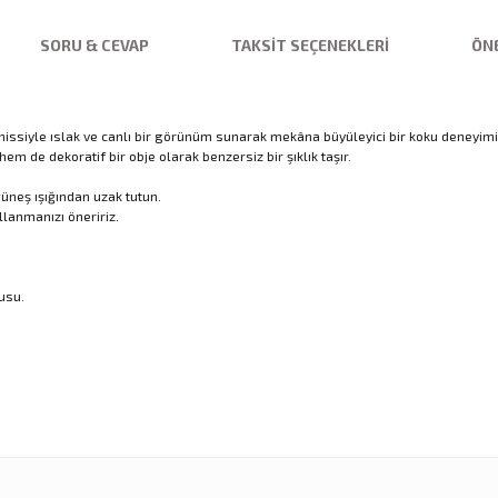
SORU & CEVAP
TAKSIT SEÇENEKLERI
ÖNE
issiyle ıslak ve canlı bir görünüm sunarak mekâna büyüleyici bir koku deneyimi 
m de dekoratif bir obje olarak benzersiz bir şıklık taşır.
üneş ışığından uzak tutun.
llanmanızı öneririz.
kusu.
nularda yetersiz gördüğünüz noktaları öneri formunu kullanarak tarafımıza ilet
Ürün hakkında henüz soru sorulmamış.
Sitemize ilk yorumu siz yapın!
Bu ürüne ilk yorumu siz yapın!