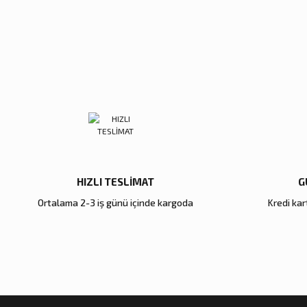
Ürün resmi kalitesiz, bozuk veya görüntülenemiyor.
Ürün açıklamasında eksik bilgiler bulunuyor.
Ürün bilgilerinde hatalar bulunuyor.
Ürün fiyatı diğer sitelerden daha pahalı.
Buon Odore
Buon Odore
Bu ürüne benzer farklı alternatifler olmalı.
Gold Beyaz Ortanca Luxury Home Perfume
Cam Gold İngi
10.700,00 TL
10.700,00 T
Sepete Ekle
HIZLI TESLİMAT
G
Ortalama 2-3 iş günü içinde kargoda
Kredi kart
Buon Odore
Buon Odore
Cam Gold Tek Gül Krem Luxury Home Perfume
Gold Cam 41
1.800,00 TL
21.800,00