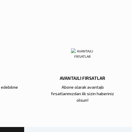
Gül KIrmızı Luxury Home Perfume
Sepete Ekle
AVANTAJLI FIRSATLAR
e edebilme
Abone olarak avantajlı
fırsatlarımızdan ilk sizin haberiniz
 Luxury Home Perfume
olsun!