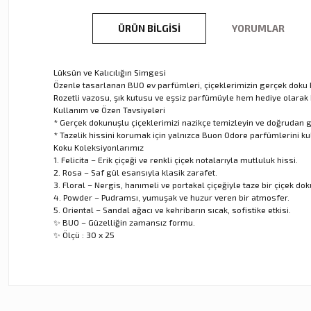
ÜRÜN BILGISI
YORUMLAR
Lüksün ve Kalıcılığın Simgesi
Özenle tasarlanan BUO ev parfümleri, çiçeklerimizin gerçek doku h
Rozetli vazosu, şık kutusu ve eşsiz parfümüyle hem hediye olarak he
Kullanım ve Özen Tavsiyeleri
* Gerçek dokunuşlu çiçeklerimizi nazikçe temizleyin ve doğrudan g
* Tazelik hissini korumak için yalnızca Buon Odore parfümlerini ku
Koku Koleksiyonlarımız
1. Felicita – Erik çiçeği ve renkli çiçek notalarıyla mutluluk hissi.
2. Rosa – Saf gül esansıyla klasik zarafet.
3. Floral – Nergis, hanımeli ve portakal çiçeğiyle taze bir çiçek do
4. Powder – Pudramsı, yumuşak ve huzur veren bir atmosfer.
5. Oriental – Sandal ağacı ve kehribarın sıcak, sofistike etkisi.
✨ BUO – Güzelliğin zamansız formu.
✨ Ölçü : 30 x 25
Bu ürünün fiyat bilgisi, resim, ürün açıklamalarında ve diğer ko
Görüş ve önerileriniz için teşekkür ederiz.