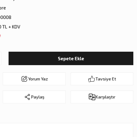
ore
00008
0 TL + KDV
!
Sepete Ekle
Yorum Yaz
Tavsiye Et
Paylaş
Karşılaştır