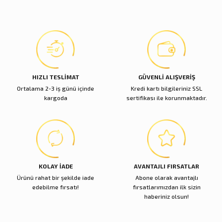
Ürün açıklamasında eksik bilgiler bulunuyor.
Buon Odore
Deneyimini Paylaş
Ürün bilgilerinde hatalar bulunuyor.
Gold Beyaz Ortanca Luxury Home Perfume
Ürün fiyatı diğer sitelerden daha pahalı.
Bu ürüne benzer farklı alternatifler olmalı.
10.700,00 TL
Sepete Ekle
HIZLI TESLİMAT
GÜVENLİ ALIŞVERİŞ
Ortalama 2-3 iş günü içinde
Kredi kartı bilgileriniz SSL
Buon Odore
kargoda
sertifikası ile korunmaktadır.
Cam Gold İngiliz Şakayık Beyaz Arajman Luxury Home Perfume
Gönder
10.700,00 TL
Sepete Ekle
KOLAY İADE
AVANTAJLI FIRSATLAR
Ürünü rahat bir şekilde iade
Abone olarak avantajlı
Buon Odore
edebilme fırsatı!
fırsatlarımızdan ilk sizin
Cam Gold Tek Gül KIrmızı Luxury Home Perfume
haberiniz olsun!
1.800,00 TL