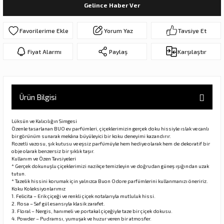
Gelince Haber Ver
ar
olar
Yorum Yaz
Tavsiye Et
er Objeler
Fiyat Alarmı
Paylaş
Karşılaştır
er
ler
Ürün Bilgisi
Lüksün ve Kalıcılığın Simgesi
Özenle tasarlanan BUO ev parfümleri, çiçeklerimizin gerçek doku hissiyle ıslak ve canlı
bir görünüm sunarak mekâna büyüleyici bir koku deneyimi kazandırır.
Rozetli vazosu, şık kutusu ve eşsiz parfümüyle hem hediye olarak hem de dekoratif bir
obje olarak benzersiz bir şıklık taşır.
Kullanım ve Özen Tavsiyeleri
* Gerçek dokunuşlu çiçeklerimizi nazikçe temizleyin ve doğrudan güneş ışığından uzak
tutun.
* Tazelik hissini korumak için yalnızca Buon Odore parfümlerini kullanmanızı öneririz.
danlar
Koku Koleksiyonlarımız
1. Felicita – Erik çiçeği ve renkli çiçek notalarıyla mutluluk hissi.
2. Rosa – Saf gül esansıyla klasik zarafet.
rı
3. Floral – Nergis, hanımeli ve portakal çiçeğiyle taze bir çiçek dokusu.
4. Powder – Pudramsı, yumuşak ve huzur veren bir atmosfer.