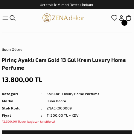
Ücretsiz İç Mimari Destek İmkanı !
Geri Dön
Geri Dön
Geri Dön
Geri Dön
Geri Dön
ünler
Saatler
obilya
Tekstili
Sofra
üpler
arfume
olar
Yemek Takımı
Buon Odore
Kahve Fincan Takımı
Pirinç Ayaklı Cam Gold 13 Gül Krem Luxury Home
Perfume
preyi
i Tablolar
Çay Fincan Takımı
13.800,00 TL
ları
ya
Servis ve Sunum
Kategori
Kokular
,
Luxury Home Parfume
ı
Marka
Buon Odore
Stok Kodu
ZNACK000009
Objeler
Fiyat
11.500,00 TL + KDV
*2.300,00 TL den başlayan taksitlerle!
kler