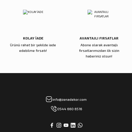
Papağan Lale Koyu Pembe
Zikzak Kırmızı Sukulent
Gönder
500,00 TL
4.500,00 TL
Sepete Ekle
Sepete Ekle
KOLAY İADE
AVANTAJLI FIRSATLAR
Ürünü rahat bir şekilde iade
Abone olarak avantajlı
Zena Dekor
Zena Dekor
edebilme fırsatı!
fırsatlarımızdan ilk sizin
Yeşil Uzun Yaprak
Cipso Krem Sarı Yapay Çiçek
haberiniz olsun!
950,00 TL
850,00 TL
Sepete Ekle
Sepete Ekle
Zena Dekor
Zena Dekor
info@zenadekor.com
Dahlia Somon Yapay Çiçek
Daucus Carota Yapay Çiçek
0544 660 6516
600,00 TL
850,00 TL
Sepete Ekle
Sepete Ekle