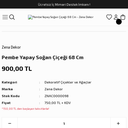
Ücretsiz İç Mimari Destek İmkanı !
Geri Dön
Geri Dön
Geri Dön
Geri Dön
Geri Dön
ünler
Saatler
obilya
Tekstili
Sofra
üpler
arfume
olar
Yemek Takımı
Zena Dekor
Kahve Fincan Takımı
Pembe Yapay Soğan Çiçeği 68 Cm
preyi
i Tablolar
Çay Fincan Takımı
900,00 TL
ları
ya
Servis ve Sunum
Kategori
Dekoratif Çiçekler ve Ağaçlar
Marka
Zena Dekor
ı
Stok Kodu
ZNAC0000098
Fiyat
750,00 TL + KDV
Objeler
*150,00 TL den başlayan taksitlerle!
kler