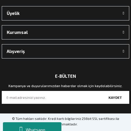
Zena Dekor
Üyelik
Palamut Dalı Yapay Çiçek
Kurumsal
900,00 TL
Sepete Ekle
Alışveriş
E-BÜLTEN
Kampanya ve duyurularımızdan haberdar olmak için kaydolabilirsiniz.
KAYDET
© Tüm hakları saklıdır. Kredi kartı bilgileriniz 256bit SSL sertifikası ile
korunmaktadır.
Whatsapp