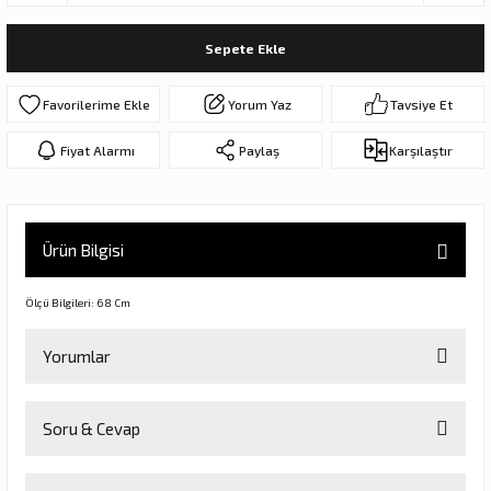
ar
olar
Sepete Ekle
er Objeler
Yorum Yaz
Tavsiye Et
er
Fiyat Alarmı
Paylaş
Karşılaştır
ler
Ürün Bilgisi
Ölçü Bilgileri: 68 Cm
Yorumlar
danlar
Soru & Cevap
Bu ürüne ilk yorumu siz yapın!
rı