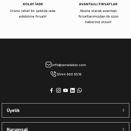
KOLAY İADE
AVANTAJLI FIRSATLAR
Ürünü rahat bir şekilde iade
Abone olarak avantajlı
Zena Dekor
Zena Dekor
edebilme fırsatı!
fırsatlarımızdan ilk sizin
The Archıtectural Legacy Of
Mlinarich On Decorating
haberiniz olsun!
5.700,00 TL
7.200,00 TL
Sepete Ekle
Sepete Ekle
Zena Dekor
Zena Dekor
info@zenadekor.com
Islamic Glass
Dior Joallerie
0544 660 6516
9.500,00 TL
13.000,00 TL
Sepete Ekle
Sepete Ekle
Üyelik
Kurumsal