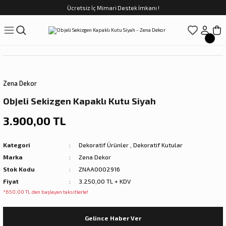
Ücretsiz İç Mimari Destek İmkanı !
Geri Dön
Geri Dön
Geri Dön
Geri Dön
Geri Dön
ünler
Saatler
obilya
Tekstili
Sofra
üpler
arfume
olar
Yemek Takımı
Zena Dekor
Kahve Fincan Takımı
Objeli Sekizgen Kapaklı Kutu Siyah
preyi
i Tablolar
Çay Fincan Takımı
3.900,00 TL
ları
ya
Servis ve Sunum
Kategori
Dekoratif Ürünler
,
Dekoratif Kutular
Marka
Zena Dekor
ı
Stok Kodu
ZNAA0002916
Fiyat
3.250,00 TL + KDV
Objeler
*650,00 TL den başlayan taksitlerle!
kler
Gelince Haber Ver