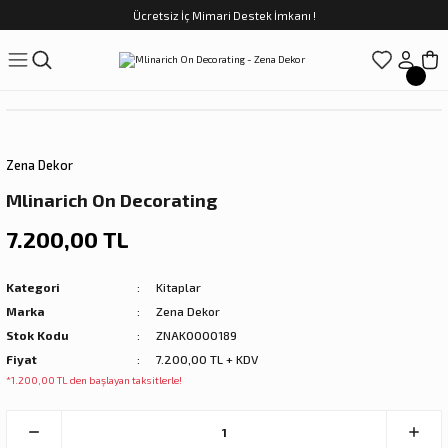
Ücretsiz İç Mimari Destek İmkanı !
Geri Dön
Geri Dön
Geri Dön
Geri Dön
Geri Dön
ünler
Saatler
obilya
Tekstili
Sofra
üpler
arfume
olar
Yemek Takımı
Zena Dekor
Kahve Fincan Takımı
Mlinarich On Decorating
preyi
i Tablolar
Çay Fincan Takımı
7.200,00 TL
ları
ya
Servis ve Sunum
Kategori
Kitaplar
Marka
Zena Dekor
ı
Stok Kodu
ZNAK0000189
Fiyat
7.200,00 TL + KDV
Objeler
*1.200,00 TL den başlayan taksitlerle!
kler