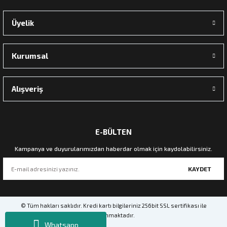
Üyelik
Kurumsal
Alışveriş
E-BÜLTEN
Kampanya ve duyurularımızdan haberdar olmak için kaydolabilirsiniz.
KAYDET
© Tüm hakları saklıdır. Kredi kartı bilgileriniz 256bit SSL sertifikası ile
korunmaktadır.
Whatsapp