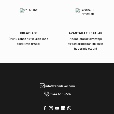
Joseph Urban
30 Millennia
Himalayan Portfolios
Gönder
4.200,00 TL
4.800,00 TL
6.300,00 TL
Sepete Ekle
Sepete Ekle
Sepete Ekle
KOLAY İADE
AVANTAJLI FIRSATLAR
Ürünü rahat bir şekilde iade
Abone olarak avantajlı
Zena Dekor
Zena Dekor
edebilme fırsatı!
fırsatlarımızdan ilk sizin
The Archıtectural Legacy Of
Islamic Glass
haberiniz olsun!
5.700,00 TL
9.500,00 TL
Sepete Ekle
Sepete Ekle
Zena Dekor
Zena Dekor
info@zenadekor.com
Dior Joallerie
Trees İrene Kungh
0544 660 6516
13.000,00 TL
5.400,00 TL
Sepete Ekle
Sepete Ekle