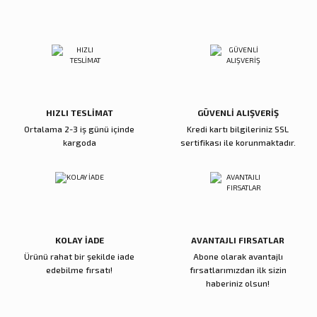
Ürün açıklamasında eksik bilgiler bulunuyor.
Zena Dekor
Zena Dekor
Deneyimini Paylaş
Ürün bilgilerinde hatalar bulunuyor.
At Kitap Tutucu Füme
İkili Kristal At Kitap Tutucu Bal Kısa
Ürün fiyatı diğer sitelerden daha pahalı.
Bu ürüne benzer farklı alternatifler olmalı.
7.500,00 TL
6.000,00 TL
Sepete Ekle
Sepete Ekle
HIZLI TESLİMAT
GÜVENLİ ALIŞVERİŞ
Ortalama 2-3 iş günü içinde
Kredi kartı bilgileriniz SSL
Zena Dekor
Zena Dekor
kargoda
sertifikası ile korunmaktadır.
İkili At&Kale Kitap Tutucu Bal
İkili At Kitap Tutucu Su Yeşili
Gönder
6.000,00 TL
7.200,00 TL
Sepete Ekle
Sepete Ekle
KOLAY İADE
AVANTAJLI FIRSATLAR
Ürünü rahat bir şekilde iade
Abone olarak avantajlı
Zena Dekor
Zena Dekor
edebilme fırsatı!
fırsatlarımızdan ilk sizin
Aslan Kitap Tutucu Amber
Reçine Sütun Kitap Tutucu Amber
haberiniz olsun!