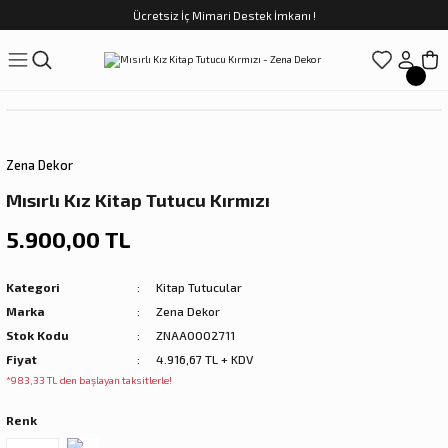
Ücretsiz İç Mimari Destek İmkanı !
Geri Dön
Geri Dön
Geri Dön
Geri Dön
Geri Dön
ünler
Saatler
obilya
Tekstili
Sofra
üpler
arfume
olar
Yemek Takımı
Zena Dekor
Kahve Fincan Takımı
Mısırlı Kız Kitap Tutucu Kırmızı
preyi
i Tablolar
Çay Fincan Takımı
5.900,00 TL
ları
ya
Servis ve Sunum
Kategori
Kitap Tutucular
Marka
Zena Dekor
ı
Stok Kodu
ZNAA0002711
Fiyat
4.916,67 TL + KDV
Objeler
*983,33 TL den başlayan taksitlerle!
Renk
kler