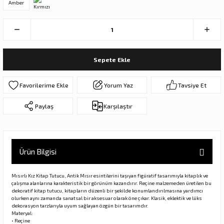
Amber
ar
olar
er Objeler
Sepete Ekle
er
Yorum Yaz
Tavsiye Et
ler
Paylaş
Karşılaştır
Ürün Bilgisi
Mısırlı Kız Kitap Tutucu, Antik Mısır esintilerini taşıyan figüratif tasarımıyla kitaplık ve
danlar
çalışma alanlarına karakteristik bir görünüm kazandırır. Reçine malzemeden üretilen bu
dekoratif kitap tutucu, kitapların düzenli bir şekilde konumlandırılmasına yardımcı
olurken aynı zamanda sanatsal bir aksesuar olarak öne çıkar. Klasik, eklektik ve lüks
dekorasyon tarzlarıyla uyum sağlayan özgün bir tasarımdır.
rı
Materyal:
• Reçine