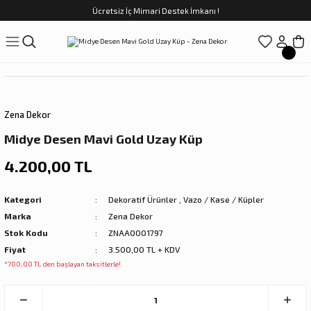
Ücretsiz İç Mimari Destek İmkanı !
Geri Dön
Geri Dön
Geri Dön
Geri Dön
Geri Dön
ünler
Saatler
obilya
Tekstili
Sofra
üpler
arfume
olar
Yemek Takımı
Zena Dekor
Kahve Fincan Takımı
Midye Desen Mavi Gold Uzay Küp
preyi
i Tablolar
Çay Fincan Takımı
4.200,00 TL
ları
ya
Servis ve Sunum
Kategori
Dekoratif Ürünler
,
Vazo / Kase / Küpler
Marka
Zena Dekor
ı
Stok Kodu
ZNAA0001797
Fiyat
3.500,00 TL + KDV
Objeler
*700,00 TL den başlayan taksitlerle!
kler