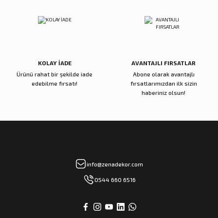
Reçine Gül Şamdan
Reçine Toplu Vazo Bordo
Gönder
4.000,00 TL
4.200,00 TL
Sepete Ekle
Sepete Ekle
KOLAY İADE
AVANTAJLI FIRSATLAR
Ürünü rahat bir şekilde iade
Abone olarak avantajlı
Zena Dekor
Zena Dekor
edebilme fırsatı!
fırsatlarımızdan ilk sizin
Gold Metal Damla Şamdan Küçük
Gold Metal Damla Şamdan Büyük
haberiniz olsun!
3.000,00 TL
4.000,00 TL
Sepete Ekle
Sepete Ekle
Zena Dekor
Zena Dekor
info@zenadekor.com
Antik Bronz Yatay Obje
Antik Gold Kapaklı Cam Küp Küçük
0544 660 6516
8.000,00 TL
8.000,00 TL
Sepete Ekle
Sepete Ekle