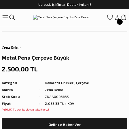
Ücretsiz İç Mimari Destek İmkanı !
Geri Dön
Geri Dön
Geri Dön
Geri Dön
Geri Dön
ünler
Saatler
obilya
Tekstili
Sofra
üpler
arfume
olar
Yemek Takımı
Zena Dekor
Kahve Fincan Takımı
Metal Pena Çerçeve Büyük
preyi
i Tablolar
Çay Fincan Takımı
2.500,00 TL
ları
ya
Servis ve Sunum
Kategori
Dekoratif Ürünler
,
Çerçeve
Marka
Zena Dekor
ı
Stok Kodu
ZNAA0003635
Fiyat
2.083,33 TL + KDV
Objeler
*416,67 TL den başlayan taksitlerle!
kler
Gelince Haber Ver