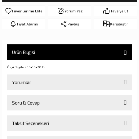
ar
olar
Yorum Yaz
Tavsiye Et
er Objeler
Fiyat Alarmı
Paylaş
Karşılaştır
er
Ürün Bilgisi
ler
Ölçü Bilgileri: 16x16x20 Cm
Yorumlar
Soru & Cevap
Bu ürüne ilk yorumu siz yapın!
danlar
Taksit Seçenekleri
Yorum Yaz
Ürün hakkında henüz soru sorulmamış.
rı