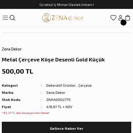
Ücretsiz İç Mimari Destek İmkanı !
Geri Dön
Geri Dön
Geri Dön
Geri Dön
Geri Dön
ünler
Saatler
obilya
Tekstili
Sofra
üpler
arfume
olar
Yemek Takımı
Zena Dekor
Kahve Fincan Takımı
Metal Çerçeve Köşe Desenli Gold Küçük
preyi
i Tablolar
Çay Fincan Takımı
500,00 TL
ları
ya
Servis ve Sunum
Kategori
Dekoratif Ürünler
,
Çerçeve
Marka
Zena Dekor
ı
Stok Kodu
ZNAA0002775
Fiyat
416,67 TL + KDV
Objeler
*83,33 TL den başlayan taksitlerle!
kler
Gelince Haber Ver