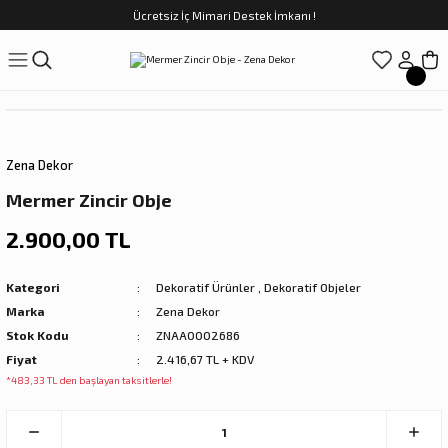
Ücretsiz İç Mimari Destek İmkanı !
Geri Dön
Geri Dön
Geri Dön
Geri Dön
Geri Dön
ünler
Saatler
obilya
Tekstili
Sofra
üpler
arfume
olar
Yemek Takımı
Zena Dekor
Kahve Fincan Takımı
Mermer Zincir Obje
preyi
i Tablolar
Çay Fincan Takımı
2.900,00 TL
ları
ya
Servis ve Sunum
Kategori
Dekoratif Ürünler
,
Dekoratif Objeler
Marka
Zena Dekor
ı
Stok Kodu
ZNAA0002686
Fiyat
2.416,67 TL + KDV
Objeler
*483,33 TL den başlayan taksitlerle!
kler