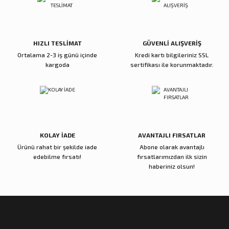
Ürün fiyatı diğer sitelerden daha pahalı.
Bu ürüne benzer farklı alternatifler olmalı.
5.600,00 TL
5.000,00 TL
Sepete Ekle
Sepete Ekle
HIZLI TESLİMAT
GÜVENLİ ALIŞVERİŞ
Ortalama 2-3 iş günü içinde
Kredi kartı bilgileriniz SSL
kargoda
sertifikası ile korunmaktadır.
Reçine Gül Şamdan
Reçine Toplu Vazo Bordo
Gönder
4.000,00 TL
4.200,00 TL
Sepete Ekle
Sepete Ekle
KOLAY İADE
AVANTAJLI FIRSATLAR
Ürünü rahat bir şekilde iade
Abone olarak avantajlı
Zena Dekor
Zena Dekor
edebilme fırsatı!
fırsatlarımızdan ilk sizin
Gold Metal Damla Şamdan Küçük
Gold Metal Damla Şamdan Büyük
haberiniz olsun!
3.000,00 TL
4.000,00 TL
Sepete Ekle
Sepete Ekle