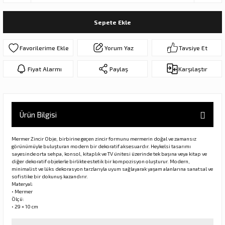
ar
olar
Sepete Ekle
er Objeler
Yorum Yaz
Tavsiye Et
er
Fiyat Alarmı
Paylaş
Karşılaştır
ler
Ürün Bilgisi
Mermer Zincir Obje, birbirine geçen zincir formunu mermerin doğal ve zamansız
görünümüyle buluşturan modern bir dekoratif aksesuardır. Heykelsi tasarımı
sayesinde orta sehpa, konsol, kitaplık ve TV ünitesi üzerinde tek başına veya kitap ve
diğer dekoratif objelerle birlikte estetik bir kompozisyon oluşturur. Modern,
minimalist ve lüks dekorasyon tarzlarıyla uyum sağlayarak yaşam alanlarına sanatsal ve
sofistike bir dokunuş kazandırır.
danlar
Materyal:
• Mermer
Ölçü:
• 29 × 10 cm
rı