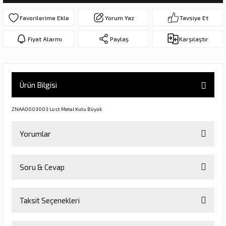
ar
olar
Yorum Yaz
Tavsiye Et
er Objeler
Fiyat Alarmı
Paylaş
Karşılaştır
er
Ürün Bilgisi
ler
ZNAA0003003 Lost Metal Kutu Büyük
Yorumlar
Soru & Cevap
Bu ürüne ilk yorumu siz yapın!
danlar
Taksit Seçenekleri
Yorum Yaz
Ürün hakkında henüz soru sorulmamış.
rı