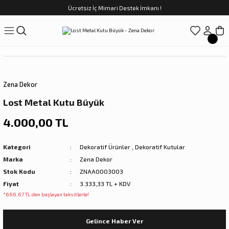
Ücretsiz İç Mimari Destek İmkanı !
Geri Dön
Geri Dön
Geri Dön
Geri Dön
Geri Dön
ünler
Saatler
obilya
Tekstili
Sofra
üpler
arfume
olar
Yemek Takımı
Zena Dekor
Kahve Fincan Takımı
Lost Metal Kutu Büyük
preyi
i Tablolar
Çay Fincan Takımı
4.000,00 TL
ları
ya
Servis ve Sunum
Kategori
Dekoratif Ürünler
,
Dekoratif Kutular
Marka
Zena Dekor
ı
Stok Kodu
ZNAA0003003
Fiyat
3.333,33 TL + KDV
Objeler
*666,67 TL den başlayan taksitlerle!
kler
Gelince Haber Ver