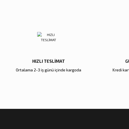
Ürün bilgilerinde hatalar bulunuyor.
Ürün fiyatı diğer sitelerden daha pahalı.
Zena Dekor
Zena Dekor
Bu ürüne benzer farklı alternatifler olmalı.
Mavi Kristal Alem Büyük
Mavi Kristal Alem Küçük
5.600,00 TL
5.000,00 TL
Sepete Ekle
Sepete Ekle
HIZLI TESLİMAT
G
Ortalama 2-3 iş günü içinde kargoda
Kredi kart
Zena Dekor
Zena Dekor
Gold Metal Damla Şamdan Büyük
Antik Bronz Yatay Obje
4.000,00 TL
8.000,00 TL
Sepete Ekle
Sepete Ekle