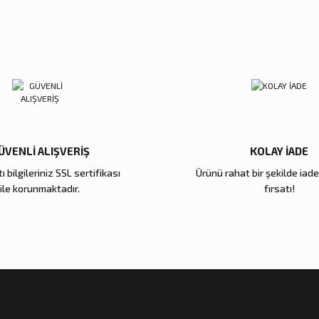
Zena De
Reçine Gül Şamdan
Reçine Toplu Vazo Bordo
Gold Me
4.000,00 TL
4.200,00 TL
3.000,
Sepete Ekle
Sepete Ekle
Gönder
ÜVENLİ ALIŞVERİŞ
KOLAY İADE
ı bilgileriniz SSL sertifikası
Ürünü rahat bir şekilde iad
Zena Dekor
Zena Dekor
ile korunmaktadır.
fırsatı!
Antik Gold Kapaklı Cam Küp Küçük
Antik Gold Kapaklı 
8.000,00 TL
10.000,00 TL
Sepete Ekle
Sepete E