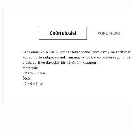
ÜRÜN BILGISI
YORUMLAR
Led Fener Biblo Küçük, amber tonlarındaki cam detayı ve zarif met
konsol, orta sehpa, yemek masası, raf ve balkon dekorasyonunda e
sıcak, zarif ve davetkâr bir görünüm kazandırır.
Materyal:
• Metal + Cam
Ölçü:
• 9 × 9 × 11 cm
Bu ürünün fiyat bilgisi, resim, ürün açıklamalarında ve diğer ko
Görüş ve önerileriniz için teşekkür ederiz.
Ürün resmi kalitesiz, bozuk veya görüntülenemiyor.
Ürün açıklamasında eksik bilgiler bulunuyor.