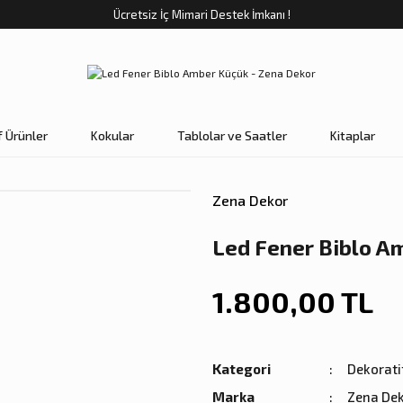
Ücretsiz İç Mimari Destek İmkanı !
f Ürünler
Kokular
Tablolar ve Saatler
Kitaplar
Zena Dekor
Led Fener Biblo A
1.800,00 TL
Kategori
Dekorati
Marka
Zena De