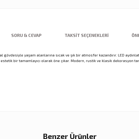
SORU & CEVAP
TAKSIT SEÇENEKLERI
ÖNE
al gövdesiyle yaşam alanlarına sıcak ve şık bir atmosfer kazandırır. LED aydınl
stetik bir tamamlayıcı olarak öne çıkar. Modern, rustik ve klasik dekorasyon t
nularda yetersiz gördüğünüz noktaları öneri formunu kullanarak tarafımıza ilet
Ürün hakkında henüz soru sorulmamış.
Sitemize ilk yorumu siz yapın!
Bu ürüne ilk yorumu siz yapın!
Deneyimini Paylaş
Yorum Yaz
Soru Sor
Benzer Ürünler