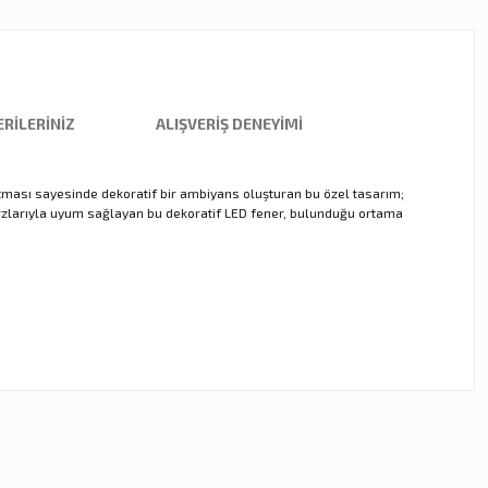
RILERINIZ
ALIŞVERIŞ DENEYIMI
atması sayesinde dekoratif bir ambiyans oluşturan bu özel tasarım;
arzlarıyla uyum sağlayan bu dekoratif LED fener, bulunduğu ortama
ebilirsiniz.