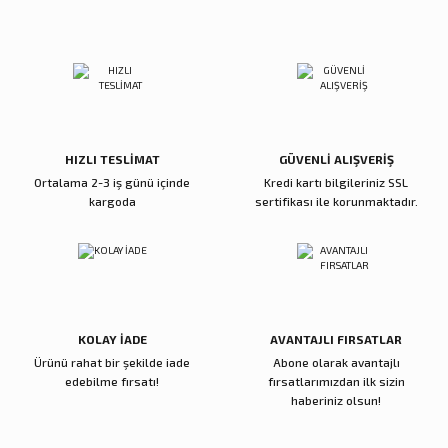
Ürün açıklamasında eksik bilgiler bulunuyor.
Zena Dekor
Zena Dekor
Deneyimini Paylaş
Ürün bilgilerinde hatalar bulunuyor.
Mavi Kristal Alem Büyük
Mavi Kristal Alem Küçük
Ürün fiyatı diğer sitelerden daha pahalı.
Bu ürüne benzer farklı alternatifler olmalı.
5.600,00 TL
5.000,00 TL
Sepete Ekle
Sepete Ekle
HIZLI TESLİMAT
GÜVENLİ ALIŞVERİŞ
Ortalama 2-3 iş günü içinde
Kredi kartı bilgileriniz SSL
kargoda
sertifikası ile korunmaktadır.
Reçine Gül Şamdan
Reçine Toplu Vazo Bordo
Gönder
4.000,00 TL
4.200,00 TL
Sepete Ekle
Sepete Ekle
KOLAY İADE
AVANTAJLI FIRSATLAR
Ürünü rahat bir şekilde iade
Abone olarak avantajlı
Zena Dekor
Zena Dekor
edebilme fırsatı!
fırsatlarımızdan ilk sizin
Gold Metal Damla Şamdan Küçük
Gold Metal Damla Şamdan Büyük
haberiniz olsun!