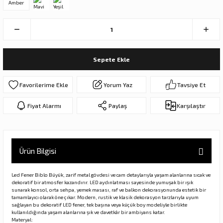
Amber
ar
olar
er Objeler
Sepete Ekle
er
Yorum Yaz
Tavsiye Et
ler
Fiyat Alarmı
Paylaş
Karşılaştır
Ürün Bilgisi
Led Fener Biblo Büyük, zarif metal gövdesi ve cam detaylarıyla yaşam alanlarına sıcak ve
danlar
dekoratif bir atmosfer kazandırır. LED aydınlatması sayesinde yumuşak bir ışık
sunarak konsol, orta sehpa, yemek masası, raf ve balkon dekorasyonunda estetik bir
tamamlayıcı olarak öne çıkar. Modern, rustik ve klasik dekorasyon tarzlarıyla uyum
sağlayan bu dekoratif LED fener, tek başına veya küçük boy modeliyle birlikte
rı
kullanıldığında yaşam alanlarına şık ve davetkâr bir ambiyans katar.
Materyal: