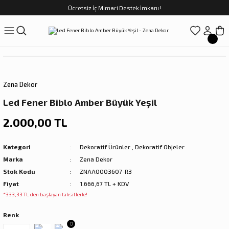
Ücretsiz İç Mimari Destek İmkanı !
Geri Dön
Geri Dön
Geri Dön
Geri Dön
Geri Dön
ünler
Saatler
obilya
Tekstili
Sofra
üpler
arfume
olar
Yemek Takımı
Zena Dekor
Kahve Fincan Takımı
Led Fener Biblo Amber Büyük Yeşil
preyi
i Tablolar
Çay Fincan Takımı
2.000,00 TL
ları
ya
Servis ve Sunum
Kategori
Dekoratif Ürünler
,
Dekoratif Objeler
Marka
Zena Dekor
ı
Stok Kodu
ZNAA0003607-R3
Fiyat
1.666,67 TL + KDV
Objeler
*333,33 TL den başlayan taksitlerle!
Renk
kler