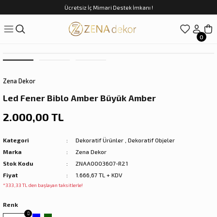
Ücretsiz İç Mimari Destek İmkanı !
Geri Dön
Geri Dön
Geri Dön
Geri Dön
Geri Dön
ünler
Saatler
obilya
Tekstili
Sofra
0
üpler
arfume
olar
Yemek Takımı
Zena Dekor
Kahve Fincan Takımı
Led Fener Biblo Amber Büyük Amber
preyi
i Tablolar
Çay Fincan Takımı
2.000,00 TL
ları
ya
Servis ve Sunum
Kategori
Dekoratif Ürünler
,
Dekoratif Objeler
Marka
Zena Dekor
ı
Stok Kodu
ZNAA0003607-R21
Fiyat
1.666,67 TL + KDV
Objeler
*333,33 TL den başlayan taksitlerle!
kler
Renk