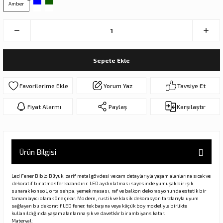
Amber
ar
olar
er Objeler
er
Sepete Ekle
ler
Yorum Yaz
Tavsiye Et
Fiyat Alarmı
Paylaş
Karşılaştır
Ürün Bilgisi
Led Fener Biblo Büyük, zarif metal gövdesi ve cam detaylarıyla yaşam alanlarına sıcak ve
danlar
dekoratif bir atmosfer kazandırır. LED aydınlatması sayesinde yumuşak bir ışık
sunarak konsol, orta sehpa, yemek masası, raf ve balkon dekorasyonunda estetik bir
tamamlayıcı olarak öne çıkar. Modern, rustik ve klasik dekorasyon tarzlarıyla uyum
sağlayan bu dekoratif LED fener, tek başına veya küçük boy modeliyle birlikte
rı
kullanıldığında yaşam alanlarına şık ve davetkâr bir ambiyans katar.
Materyal: