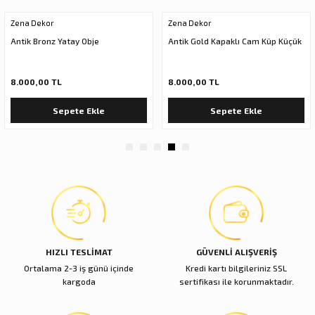
Ürün açıklamasında eksik bilgiler bulunuyor.
Zena Dekor
Zena Dekor
Deneyimini Paylaş
Ürün bilgilerinde hatalar bulunuyor.
Antik Bronz Yatay Obje
Antik Gold Kapaklı Cam Küp Küçük
Ürün fiyatı diğer sitelerden daha pahalı.
Bu ürüne benzer farklı alternatifler olmalı.
8.000,00 TL
8.000,00 TL
Sepete Ekle
Sepete Ekle
Gönder
HIZLI TESLİMAT
GÜVENLİ ALIŞVERİŞ
Ortalama 2-3 iş günü içinde
Kredi kartı bilgileriniz SSL
kargoda
sertifikası ile korunmaktadır.