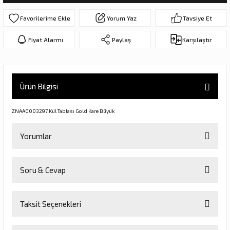
ar
olar
Yorum Yaz
Tavsiye Et
er Objeler
Fiyat Alarmı
Paylaş
Karşılaştır
er
Ürün Bilgisi
ler
ZNAA0003297 Kül Tablası Gold Kare Büyük
Yorumlar
Soru & Cevap
Bu ürüne ilk yorumu siz yapın!
danlar
Taksit Seçenekleri
Yorum Yaz
Ürün hakkında henüz soru sorulmamış.
rı