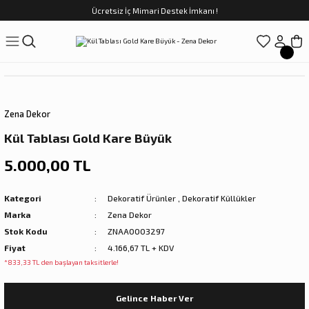
Ücretsiz İç Mimari Destek İmkanı !
Geri Dön
Geri Dön
Geri Dön
Geri Dön
Geri Dön
ünler
Saatler
obilya
Tekstili
Sofra
üpler
arfume
olar
Yemek Takımı
Zena Dekor
Kahve Fincan Takımı
Kül Tablası Gold Kare Büyük
preyi
i Tablolar
Çay Fincan Takımı
5.000,00 TL
ları
ya
Servis ve Sunum
Kategori
Dekoratif Ürünler
,
Dekoratif Küllükler
Marka
Zena Dekor
ı
Stok Kodu
ZNAA0003297
Fiyat
4.166,67 TL + KDV
Objeler
*833,33 TL den başlayan taksitlerle!
kler
Gelince Haber Ver