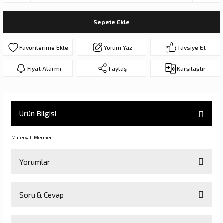
ar
olar
Sepete Ekle
er Objeler
Yorum Yaz
Tavsiye Et
er
Fiyat Alarmı
Paylaş
Karşılaştır
ler
Ürün Bilgisi
Materyal: Mermer
Yorumlar
danlar
Soru & Cevap
Bu ürüne ilk yorumu siz yapın!
rı