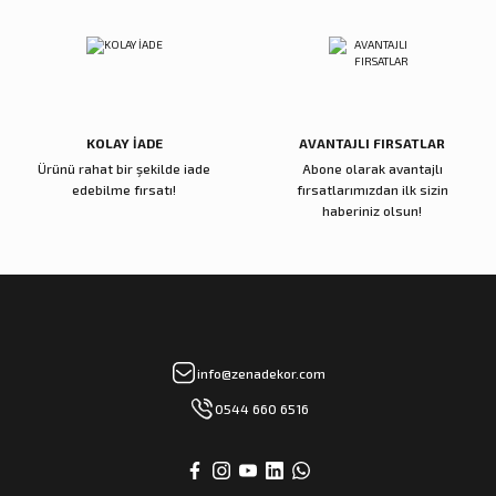
Reçine Gül Şamdan
Reçine Toplu Vazo Bordo
Gönder
4.000,00 TL
4.200,00 TL
Sepete Ekle
Sepete Ekle
KOLAY İADE
AVANTAJLI FIRSATLAR
Ürünü rahat bir şekilde iade
Abone olarak avantajlı
Zena Dekor
Zena Dekor
edebilme fırsatı!
fırsatlarımızdan ilk sizin
Gold Metal Damla Şamdan Küçük
Gold Metal Damla Şamdan Büyük
haberiniz olsun!
3.000,00 TL
4.000,00 TL
Sepete Ekle
Sepete Ekle
Zena Dekor
Zena Dekor
info@zenadekor.com
Antik Bronz Yatay Obje
Antik Gold Kapaklı Cam Küp Küçük
0544 660 6516
8.000,00 TL
8.000,00 TL
Sepete Ekle
Sepete Ekle