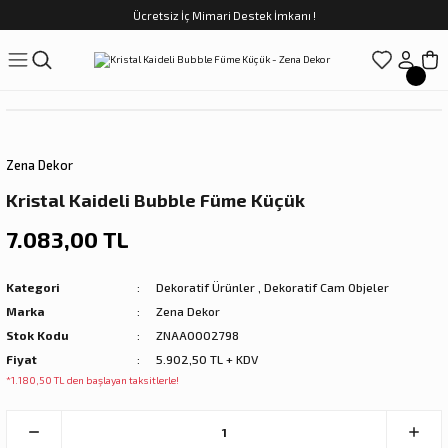
Ücretsiz İç Mimari Destek İmkanı !
Geri Dön
Geri Dön
Geri Dön
Geri Dön
Geri Dön
ünler
Saatler
obilya
Tekstili
Sofra
üpler
arfume
olar
Yemek Takımı
Zena Dekor
Kahve Fincan Takımı
Kristal Kaideli Bubble Füme Küçük
preyi
i Tablolar
Çay Fincan Takımı
7.083,00 TL
ları
ya
Servis ve Sunum
Kategori
Dekoratif Ürünler
,
Dekoratif Cam Objeler
Marka
Zena Dekor
ı
Stok Kodu
ZNAA0002798
Fiyat
5.902,50 TL + KDV
Objeler
*1.180,50 TL den başlayan taksitlerle!
kler