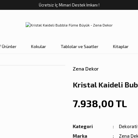
Ücretsiz İç Mimari Destek İmkanı !
f Ürünler
Kokular
Tablolar ve Saatler
Kitaplar
Zena Dekor
Kristal Kaideli B
7.938,00 TL
Kategori
Dekorati
Marka
Zena De