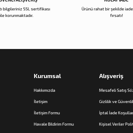
ı bilgileriniz SSL sertifikası
Ürünü rahat bir şekilde iad
Zena Dekor
Zena Dekor
ile korunmaktadır.
fırsatı!
Antik Gold Kapaklı Cam Küp Küçük
Antik Gold Kapaklı 
8.000,00 TL
10.000,00 TL
Sepete Ekle
Sepete E
Kurumsal
Alışveriş
Hakkımızda
Mesafeli Satış S
İletişim
Gizlilik ve Güvenli
İletişim Formu
İptal İade Koşullar
Havale Bildirim Formu
Kişisel Veriler Poli