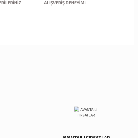
RILERINIZ
ALIŞVERIŞ DENEYIMI
ebilirsiniz.
kor
tal Damla Şamdan Küçük
00 TL
Sepete Ekle
AVANTAJLI FIRSATLAR