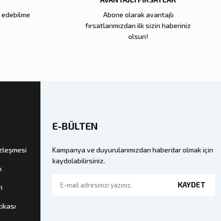
e edebilme
Abone olarak avantajlı
Zena Dekor
fırsatlarımızdan ilk sizin haberiniz
Cam Küp Büyük
Kahve Dalga Seramik Tabak
olsun!
11.000,00 TL
kle
Sepete Ekle
E-BÜLTEN
özleşmesi
Kampanya ve duyurularımızdan haberdar olmak için
kaydolabilirsiniz.
k
KAYDET
i
tikası