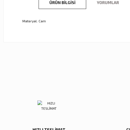
ÜRÜN BILGISI
YORUMLAR
Materyal: Cam
Bu ürünün fiyat bilgisi, resim, ürün açıklamalarında ve diğer ko
Görüş ve önerileriniz için teşekkür ederiz.
Ürün resmi kalitesiz, bozuk veya görüntülenemiyor.
Ürün açıklamasında eksik bilgiler bulunuyor.
Ürün bilgilerinde hatalar bulunuyor.
Ürün fiyatı diğer sitelerden daha pahalı.
Zena Dekor
Zena Dekor
Bu ürüne benzer farklı alternatifler olmalı.
Mavi Kristal Alem Büyük
Mavi Kristal Alem Küçük
5.600,00 TL
5.000,00 TL
Sepete Ekle
Sepete Ekle
HIZLI TESLİMAT
G