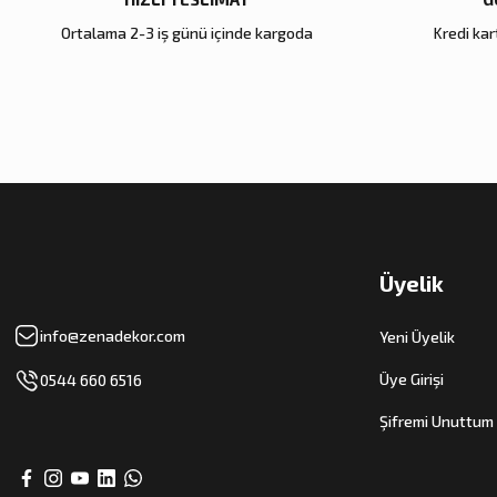
Ortalama 2-3 iş günü içinde kargoda
Kredi kart
Zena Dekor
Zena Dekor
Gold Metal Damla Şamdan Büyük
Antik Bronz Yatay Obje
4.000,00 TL
8.000,00 TL
Sepete Ekle
Sepete Ekle
Üyelik
info@zenadekor.com
Yeni Üyelik
Üye Girişi
0544 660 6516
Şifremi Unuttum