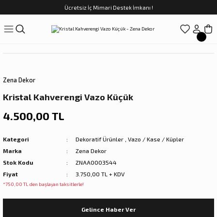
Ücretsiz İç Mimari Destek İmkanı !
Geri Dön
Geri Dön
Geri Dön
Geri Dön
Geri Dön
ünler
Saatler
obilya
Tekstili
Sofra
üpler
arfume
olar
Yemek Takımı
Zena Dekor
Kahve Fincan Takımı
Kristal Kahverengi Vazo Küçük
preyi
i Tablolar
Çay Fincan Takımı
4.500,00 TL
ları
ya
Servis ve Sunum
Kategori
Dekoratif Ürünler
,
Vazo / Kase / Küpler
Marka
Zena Dekor
ı
Stok Kodu
ZNAA0003544
Fiyat
3.750,00 TL + KDV
Objeler
*750,00 TL den başlayan taksitlerle!
kler
Gelince Haber Ver