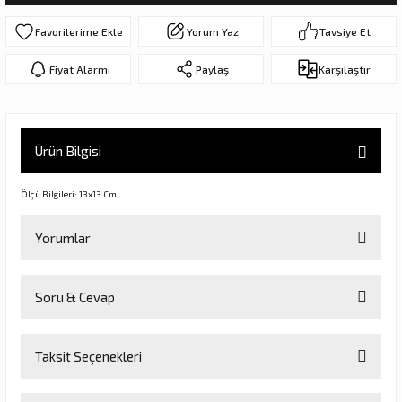
ar
olar
Yorum Yaz
Tavsiye Et
er Objeler
Fiyat Alarmı
Paylaş
Karşılaştır
er
Ürün Bilgisi
ler
Ölçü Bilgileri: 13x13 Cm
Yorumlar
Soru & Cevap
Bu ürüne ilk yorumu siz yapın!
danlar
Taksit Seçenekleri
Yorum Yaz
Ürün hakkında henüz soru sorulmamış.
rı