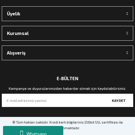
Zena Dekor
Üyelik
Palamut Dalı Yapay Çiçek
Kurumsal
900,00 TL
Sepete Ekle
Alışveriş
E-BÜLTEN
Kampanya ve duyurularımızdan haberdar olmak için kaydolabilirsiniz.
KAYDET
© Tüm hakları saklıdır. Kredi kartı bilgileriniz 256bit SSL sertifikası ile
korunmaktadır.
Whatsapp