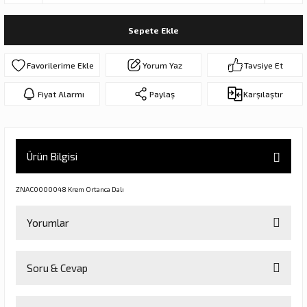
ar
olar
Sepete Ekle
er Objeler
Yorum Yaz
Tavsiye Et
er
Fiyat Alarmı
Paylaş
Karşılaştır
ler
Ürün Bilgisi
ZNAC0000048 Krem Ortanca Dalı
Yorumlar
danlar
Soru & Cevap
Bu ürüne ilk yorumu siz yapın!
rı