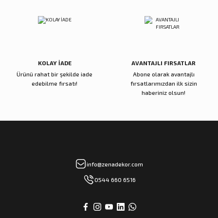
Papağan Lale Koyu Pembe
Zikzak Kırmızı Sukulent
Gönder
500,00 TL
4.500,00 TL
Sepete Ekle
Sepete Ekle
KOLAY İADE
AVANTAJLI FIRSATLAR
Ürünü rahat bir şekilde iade
Abone olarak avantajlı
Zena Dekor
Zena Dekor
edebilme fırsatı!
fırsatlarımızdan ilk sizin
Yeşil Uzun Yaprak
Cipso Krem Sarı Yapay Çiçek
haberiniz olsun!
950,00 TL
850,00 TL
Sepete Ekle
Sepete Ekle
Zena Dekor
Zena Dekor
info@zenadekor.com
Dahlia Somon Yapay Çiçek
Daucus Carota Yapay Çiçek
0544 660 6516
600,00 TL
850,00 TL
Sepete Ekle
Sepete Ekle