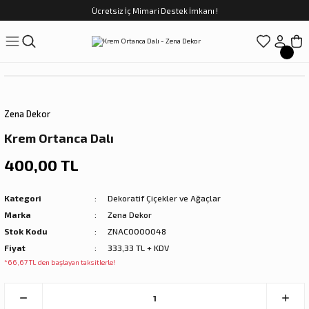
Ücretsiz İç Mimari Destek İmkanı !
Geri Dön
Geri Dön
Geri Dön
Geri Dön
Geri Dön
ünler
Saatler
obilya
Tekstili
Sofra
üpler
arfume
olar
Yemek Takımı
Zena Dekor
Kahve Fincan Takımı
Krem Ortanca Dalı
preyi
i Tablolar
Çay Fincan Takımı
400,00 TL
ları
ya
Servis ve Sunum
Kategori
Dekoratif Çiçekler ve Ağaçlar
Marka
Zena Dekor
ı
Stok Kodu
ZNAC0000048
Fiyat
333,33 TL + KDV
Objeler
*66,67 TL den başlayan taksitlerle!
kler