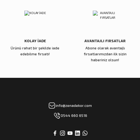
Reçine Gül Şamdan
Reçine Toplu Vazo Bordo
Gönder
4.000,00 TL
4.200,00 TL
Sepete Ekle
Sepete Ekle
KOLAY İADE
AVANTAJLI FIRSATLAR
Ürünü rahat bir şekilde iade
Abone olarak avantajlı
Zena Dekor
Zena Dekor
edebilme fırsatı!
fırsatlarımızdan ilk sizin
Gold Metal Damla Şamdan Küçük
Gold Metal Damla Şamdan Büyük
haberiniz olsun!
3.000,00 TL
4.000,00 TL
Sepete Ekle
Sepete Ekle
Zena Dekor
Zena Dekor
info@zenadekor.com
Antik Bronz Yatay Obje
Antik Gold Kapaklı Cam Küp Küçük
0544 660 6516
8.000,00 TL
8.000,00 TL
Sepete Ekle
Sepete Ekle