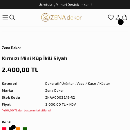
Ücretsiz İç Mimari Destek İmkanı !
Geri Dön
Geri Dön
Geri Dön
Geri Dön
Geri Dön
ünler
Saatler
obilya
Tekstili
Sofra
üpler
arfume
olar
Yemek Takımı
Zena Dekor
Kahve Fincan Takımı
Kırmızı Mini Küp İkili Siyah
preyi
i Tablolar
Çay Fincan Takımı
2.400,00 TL
ları
ya
Servis ve Sunum
Kategori
Dekoratif Ürünler
,
Vazo / Kase / Küpler
Marka
Zena Dekor
ı
Stok Kodu
ZNAA0002219-R2
Fiyat
2.000,00 TL + KDV
Objeler
*400,00 TL den başlayan taksitlerle!
Renk
kler