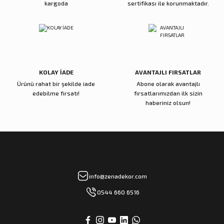
kargoda
sertifikası ile korunmaktadır.
Reçine Gül Şamdan
Reçine Toplu Vazo Bordo
Gönder
4.000,00 TL
4.200,00 TL
Sepete Ekle
Sepete Ekle
KOLAY İADE
AVANTAJLI FIRSATLAR
Ürünü rahat bir şekilde iade
Abone olarak avantajlı
Zena Dekor
Zena Dekor
edebilme fırsatı!
fırsatlarımızdan ilk sizin
Gold Metal Damla Şamdan Küçük
Gold Metal Damla Şamdan Büyük
haberiniz olsun!
3.000,00 TL
4.000,00 TL
Sepete Ekle
Sepete Ekle
Zena Dekor
Zena Dekor
info@zenadekor.com
Antik Bronz Yatay Obje
Antik Gold Kapaklı Cam Küp Küçük
0544 660 6516
8.000,00 TL
8.000,00 TL