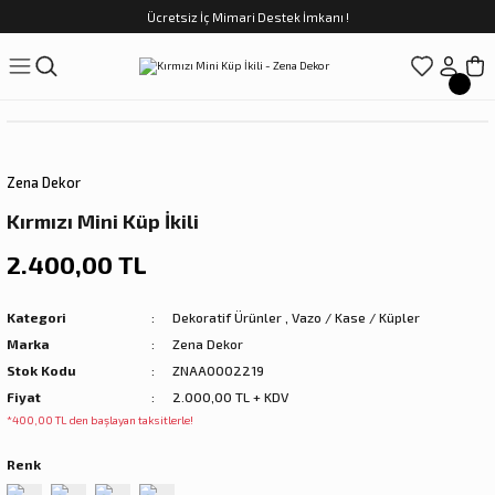
Ücretsiz İç Mimari Destek İmkanı !
Geri Dön
Geri Dön
Geri Dön
Geri Dön
Geri Dön
ünler
Saatler
obilya
Tekstili
Sofra
üpler
arfume
olar
Yemek Takımı
Zena Dekor
Kahve Fincan Takımı
Kırmızı Mini Küp İkili
preyi
i Tablolar
Çay Fincan Takımı
2.400,00 TL
ları
ya
Servis ve Sunum
Kategori
Dekoratif Ürünler
,
Vazo / Kase / Küpler
Marka
Zena Dekor
ı
Stok Kodu
ZNAA0002219
Fiyat
2.000,00 TL + KDV
Objeler
*400,00 TL den başlayan taksitlerle!
Renk
kler