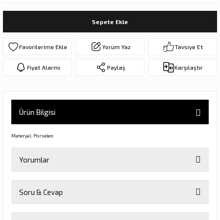
ar
olar
Sepete Ekle
er Objeler
Yorum Yaz
Tavsiye Et
er
Fiyat Alarmı
Paylaş
Karşılaştır
ler
Ürün Bilgisi
Materyal: Porselen
Yorumlar
danlar
Soru & Cevap
Bu ürüne ilk yorumu siz yapın!
rı