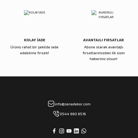
Reçine Gül Şamdan
Reçine Toplu Vazo Bordo
Gönder
4.000,00 TL
4.200,00 TL
Sepete Ekle
Sepete Ekle
KOLAY İADE
AVANTAJLI FIRSATLAR
Ürünü rahat bir şekilde iade
Abone olarak avantajlı
Zena Dekor
Zena Dekor
edebilme fırsatı!
fırsatlarımızdan ilk sizin
Gold Metal Damla Şamdan Küçük
Gold Metal Damla Şamdan Büyük
haberiniz olsun!
3.000,00 TL
4.000,00 TL
Sepete Ekle
Sepete Ekle
Zena Dekor
Zena Dekor
info@zenadekor.com
Antik Bronz Yatay Obje
Antik Gold Kapaklı Cam Küp Küçük
0544 660 6516
8.000,00 TL
8.000,00 TL
Sepete Ekle
Sepete Ekle