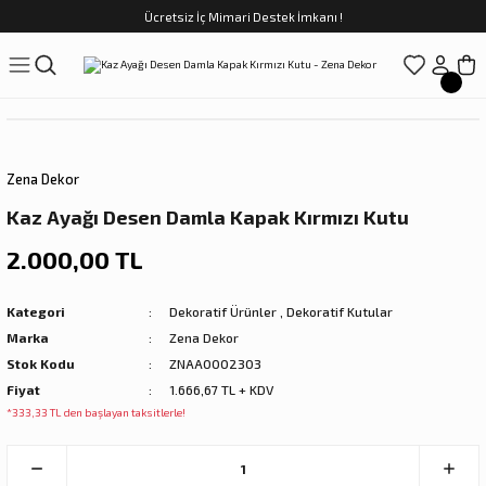
Ücretsiz İç Mimari Destek İmkanı !
Geri Dön
Geri Dön
Geri Dön
Geri Dön
Geri Dön
ünler
Saatler
obilya
Tekstili
Sofra
üpler
arfume
olar
Yemek Takımı
Zena Dekor
Kahve Fincan Takımı
Kaz Ayağı Desen Damla Kapak Kırmızı Kutu
preyi
i Tablolar
Çay Fincan Takımı
2.000,00 TL
ları
ya
Servis ve Sunum
Kategori
Dekoratif Ürünler
,
Dekoratif Kutular
Marka
Zena Dekor
ı
Stok Kodu
ZNAA0002303
Fiyat
1.666,67 TL + KDV
Objeler
*333,33 TL den başlayan taksitlerle!
kler