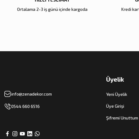
Ortalama 2-3 iş günü içinde kargoda
Kredi kart
Zena Dekor
Zena Dekor
Gold Metal Damla Şamdan Büyük
Antik Bronz Yatay Obje
4.000,00 TL
8.000,00 TL
Sepete Ekle
Sepete Ekle
Üyelik
info@zenadekor.com
Yeni Üyelik
Üye Girişi
0544 660 6516
Şifremi Unuttum