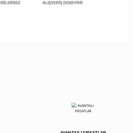
RILERINIZ
ALIŞVERIŞ DENEYIMI
ebilirsiniz.
kor
tal Damla Şamdan Küçük
00 TL
Sepete Ekle
AVANTAJLI FIRSATLAR