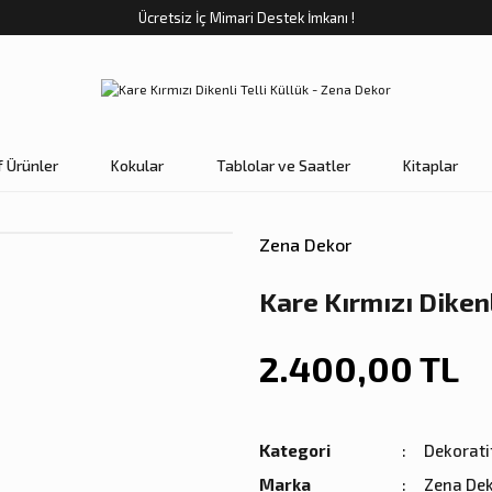
Ücretsiz İç Mimari Destek İmkanı !
f Ürünler
Kokular
Tablolar ve Saatler
Kitaplar
Zena Dekor
Kare Kırmızı Dikenl
2.400,00 TL
Kategori
Dekorati
Marka
Zena De