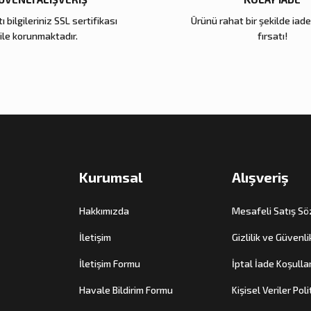
ı bilgileriniz SSL sertifikası
Ürünü rahat bir şekilde iad
Zena Dekor
Zena Dekor
ile korunmaktadır.
fırsatı!
Antik Gold Kapaklı Cam Küp Küçük
Antik Gold Kapaklı 
8.000,00 TL
10.000,00 TL
Sepete Ekle
Sepete E
Kurumsal
Alışveriş
Hakkımızda
Mesafeli Satış S
İletişim
Gizlilik ve Güvenli
İletişim Formu
İptal İade Koşullar
Havale Bildirim Formu
Kişisel Veriler Poli