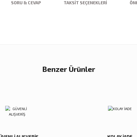
SORU & CEVAP
TAKSIT SEÇENEKLERI
ÖNE
nularda yetersiz gördüğünüz noktaları öneri formunu kullanarak tarafımıza ilet
Ürün hakkında henüz soru sorulmamış.
Sitemize ilk yorumu siz yapın!
Bu ürüne ilk yorumu siz yapın!
Deneyimini Paylaş
Yorum Yaz
Soru Sor
Benzer Ürünler
Zena De
Reçine Gül Şamdan
Reçine Toplu Vazo Bordo
Gold Me
4.000,00 TL
4.200,00 TL
3.000,
Sepete Ekle
Sepete Ekle
Gönder
ÜVENLİ ALIŞVERİŞ
KOLAY İADE