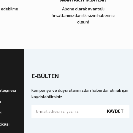
e edebilme
Abone olarak avantajlı
Zena Dekor
fırsatlarımızdan ilk sizin haberiniz
Cam Küp Büyük
Kahve Dalga Seramik Tabak
olsun!
11.000,00 TL
kle
Sepete Ekle
E-BÜLTEN
özleşmesi
Kampanya ve duyurularımızdan haberdar olmak için
kaydolabilirsiniz.
k
KAYDET
i
tikası