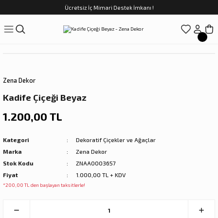
Ücretsiz İç Mimari Destek İmkanı !
Geri Dön
Geri Dön
Geri Dön
Geri Dön
Geri Dön
ünler
Saatler
obilya
Tekstili
Sofra
üpler
arfume
olar
Yemek Takımı
Zena Dekor
Kahve Fincan Takımı
Kadife Çiçeği Beyaz
preyi
i Tablolar
Çay Fincan Takımı
1.200,00 TL
ları
ya
Servis ve Sunum
Kategori
Dekoratif Çiçekler ve Ağaçlar
Marka
Zena Dekor
ı
Stok Kodu
ZNAA0003657
Fiyat
1.000,00 TL + KDV
Objeler
*200,00 TL den başlayan taksitlerle!
kler