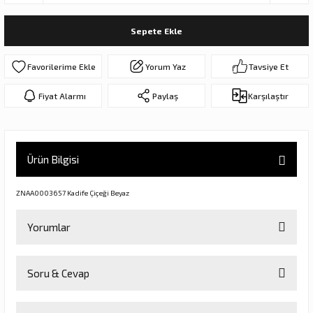
ar
olar
Sepete Ekle
er Objeler
Yorum Yaz
Tavsiye Et
er
Fiyat Alarmı
Paylaş
Karşılaştır
ler
Ürün Bilgisi
ZNAA0003657 Kadife Çiçeği Beyaz
Yorumlar
danlar
Soru & Cevap
Bu ürüne ilk yorumu siz yapın!
rı