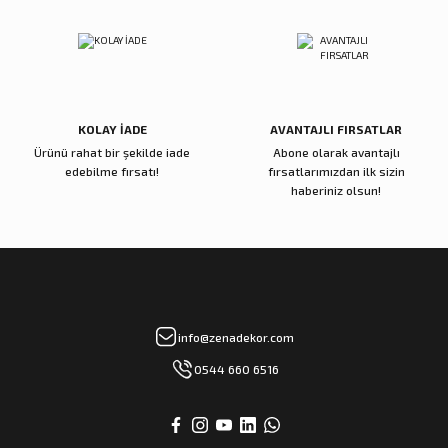
Papağan Lale Koyu Pembe
Zikzak Kırmızı Sukulent
Gönder
500,00 TL
4.500,00 TL
Sepete Ekle
Sepete Ekle
KOLAY İADE
AVANTAJLI FIRSATLAR
Ürünü rahat bir şekilde iade
Abone olarak avantajlı
Zena Dekor
Zena Dekor
edebilme fırsatı!
fırsatlarımızdan ilk sizin
Yeşil Uzun Yaprak
Cipso Krem Sarı Yapay Çiçek
haberiniz olsun!
950,00 TL
850,00 TL
Sepete Ekle
Sepete Ekle
Zena Dekor
Zena Dekor
info@zenadekor.com
Dahlia Somon Yapay Çiçek
Daucus Carota Yapay Çiçek
0544 660 6516
600,00 TL
850,00 TL
Sepete Ekle
Sepete Ekle