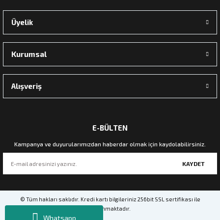
Zena Dekor
Üyelik
Palamut Dalı Yapay Çiçek
Kurumsal
900,00 TL
Sepete Ekle
Alışveriş
E-BÜLTEN
Kampanya ve duyurularımızdan haberdar olmak için kaydolabilirsiniz.
KAYDET
© Tüm hakları saklıdır. Kredi kartı bilgileriniz 256bit SSL sertifikası ile
korunmaktadır.
Whatsapp