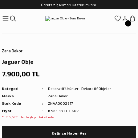
Ücretsiz İç Mimari Destek İmkanı !
Geri Dön
Geri Dön
Geri Dön
Geri Dön
Geri Dön
ünler
Saatler
obilya
Tekstili
Sofra
üpler
arfume
olar
Yemek Takımı
Zena Dekor
Kahve Fincan Takımı
Jaguar Obje
preyi
i Tablolar
Çay Fincan Takımı
7.900,00 TL
ları
ya
Servis ve Sunum
Kategori
Dekoratif Ürünler
,
Dekoratif Objeler
Marka
Zena Dekor
ı
Stok Kodu
ZNAA0002917
Fiyat
6.583,33 TL + KDV
Objeler
*1.316,67 TL den başlayan taksitlerle!
kler
Gelince Haber Ver