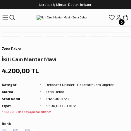
Ücretsiz İç Mimari Destek İmkanı !
Geri Dön
Geri Dön
Geri Dön
Geri Dön
Geri Dön
ünler
Saatler
obilya
Tekstili
Sofra
0
üpler
arfume
olar
Yemek Takımı
Zena Dekor
Kahve Fincan Takımı
İkili Cam Mantar Mavi
preyi
i Tablolar
Çay Fincan Takımı
4.200,00 TL
ları
ya
Servis ve Sunum
Kategori
Dekoratif Ürünler
,
Dekoratif Cam Objeler
Marka
Zena Dekor
ı
Stok Kodu
ZNAA0001721
Fiyat
3.500,00 TL + KDV
Objeler
*700,00 TL den başlayan taksitlerle!
kler
Renk