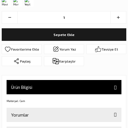
ar
olar
er Objeler
er
Sepete Ekle
ler
Yorum Yaz
Tavsiye Et
Paylaş
Karşılaştır
Ürün Bilgisi
Materyal: Cam
danlar
Yorumlar
rı