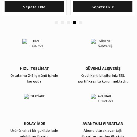
Sepete Ekle
Sepete Ekle
Gönder
HIZLI TESLİMAT
GÜVENLİ ALIŞVERİŞ
Ortalama 2-3 iş günü içinde
Kredi kartı bilgileriniz SSL
kargoda
sertifikası ile korunmaktadır.
KOLAY İADE
AVANTAJLI FIRSATLAR
Ürünü rahat bir şekilde iade
Abone olarak avantajlı
edebilme fırsatı!
fırsatlarımızdan ilk sizin