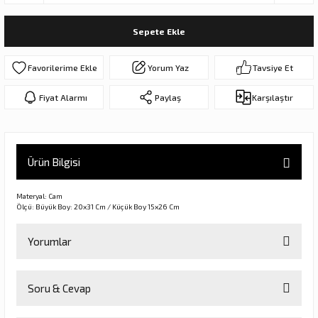
ar
olar
Sepete Ekle
er Objeler
Yorum Yaz
Tavsiye Et
er
Fiyat Alarmı
Paylaş
Karşılaştır
ler
Ürün Bilgisi
Materyal: Cam
Ölçü: Büyük Boy: 20x31 Cm / Küçük Boy 15x26 Cm
Yorumlar
danlar
Soru & Cevap
rı
Bu ürüne ilk yorumu siz yapın!