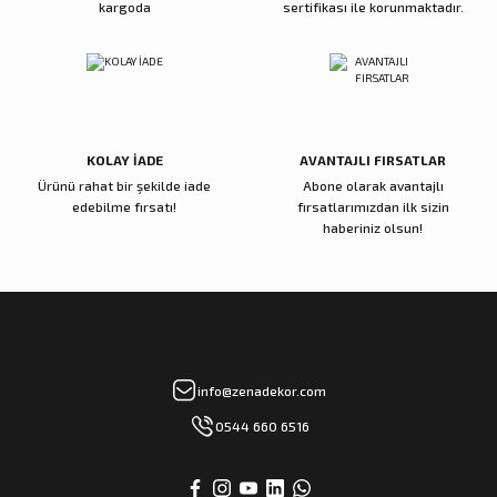
kargoda
sertifikası ile korunmaktadır.
Reçine Gül Şamdan
Reçine Toplu Vazo Bordo
Gönder
4.000,00 TL
4.200,00 TL
Sepete Ekle
Sepete Ekle
KOLAY İADE
AVANTAJLI FIRSATLAR
Ürünü rahat bir şekilde iade
Abone olarak avantajlı
Zena Dekor
Zena Dekor
edebilme fırsatı!
fırsatlarımızdan ilk sizin
Gold Metal Damla Şamdan Küçük
Gold Metal Damla Şamdan Büyük
haberiniz olsun!
3.000,00 TL
4.000,00 TL
Sepete Ekle
Sepete Ekle
Zena Dekor
Zena Dekor
info@zenadekor.com
Antik Bronz Yatay Obje
Antik Gold Kapaklı Cam Küp Küçük
0544 660 6516
8.000,00 TL
8.000,00 TL