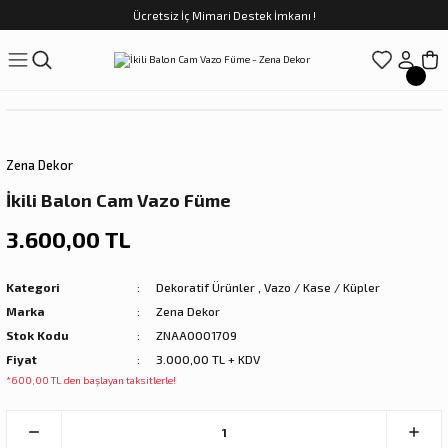
Ücretsiz İç Mimari Destek İmkanı !
Geri Dön
Geri Dön
Geri Dön
Geri Dön
Geri Dön
ünler
Saatler
obilya
Tekstili
Sofra
üpler
arfume
olar
Yemek Takımı
Zena Dekor
Kahve Fincan Takımı
İkili Balon Cam Vazo Füme
preyi
i Tablolar
Çay Fincan Takımı
3.600,00 TL
ları
ya
Servis ve Sunum
Kategori
Dekoratif Ürünler
,
Vazo / Kase / Küpler
Marka
Zena Dekor
ı
Stok Kodu
ZNAA0001709
Fiyat
3.000,00 TL + KDV
Objeler
*600,00 TL den başlayan taksitlerle!
kler