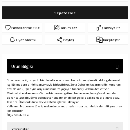
ar
olar
Sepete Ekle
er Objeler
Yorum Yaz
Tavsiye Et
er
Fiyat Alarmı
Paylaş
Karşılaştır
ler
Ürün Bilgisi
Duvarlarınıza üç boyutlu bir derinlik kazandıran bu doku ve işlemeli tablo, geleneksel
işçiliği modern bir lüks anlayışıyla birleştiriyor. Zena Dekor’un tasarım dilini yansıtan
özel dokusu, ışık oyunlarıyla mekanınıza yaşayan bir enerji ve karakter katıyor.
Minimalist mekanlara sofistike bir hareket getiren bu tasarım, hem görsel hem de
dokunsal zenginliğiyle dekorasyonunuzun en dikkat çekici odak noktası olmaya aday.
Tasarım: Özel dokulu yüzey ve estetik işlemeli detaylar.
danlar
Kullanım: Modern ve lüks iç mekanlarda, mobilyalarınızla uyumlu bir derinlik yaratmak
için idealdir.
Ölçü: 90x120 Cm
rı
Yorumlar