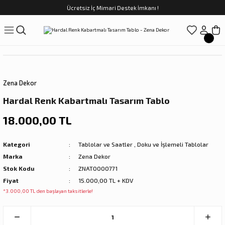
Ücretsiz İç Mimari Destek İmkanı !
Geri Dön
Geri Dön
Geri Dön
Geri Dön
Geri Dön
ünler
Saatler
obilya
Tekstili
Sofra
üpler
arfume
olar
Yemek Takımı
Zena Dekor
Kahve Fincan Takımı
Hardal Renk Kabartmalı Tasarım Tablo
preyi
i Tablolar
Çay Fincan Takımı
18.000,00 TL
ları
ya
Servis ve Sunum
Kategori
Tablolar ve Saatler
,
Doku ve İşlemeli Tablolar
Marka
Zena Dekor
ı
Stok Kodu
ZNAT0000771
Fiyat
15.000,00 TL + KDV
Objeler
*3.000,00 TL den başlayan taksitlerle!
kler