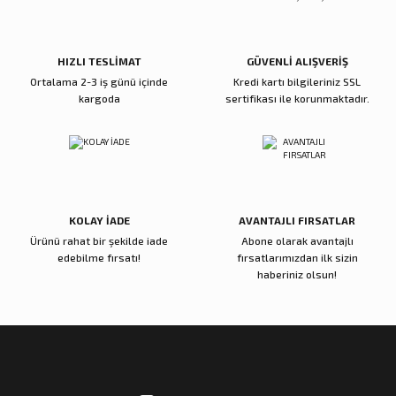
Bu ürüne benzer farklı alternatifler olmalı.
9.000,00 TL
6.200,00 TL
Sepete Ekle
Sepete Ekle
HIZLI TESLİMAT
GÜVENLİ ALIŞVERİŞ
Ortalama 2-3 iş günü içinde
Kredi kartı bilgileriniz SSL
Zena Dekor
kargoda
sertifikası ile korunmaktadır.
Siyah Gold Roma Rakam Çarklı Duvar Saati
Gönder
7.000,00 TL
Sepete Ekle
KOLAY İADE
AVANTAJLI FIRSATLAR
Ürünü rahat bir şekilde iade
Abone olarak avantajlı
Zena Dekor
Zena Dekor
edebilme fırsatı!
fırsatlarımızdan ilk sizin
Gri Roma Rakam Duvar Saati
Siyah Eskitme Çarklı Duvar Saati
haberiniz olsun!
7.000,00 TL
7.000,00 TL
Sepete Ekle
Sepete Ekle
Zena Dekor