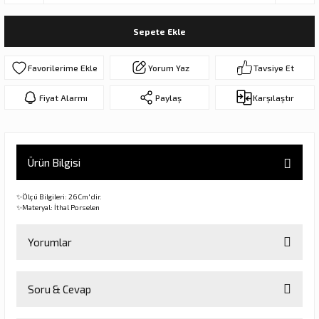
ar
olar
Sepete Ekle
er Objeler
Yorum Yaz
Tavsiye Et
er
Fiyat Alarmı
Paylaş
Karşılaştır
ler
Ürün Bilgisi
✨Ölçü Bilgileri: 26Cm'dir.
✨Materyal: İthal Porselen
Yorumlar
danlar
Soru & Cevap
rı
Bu ürüne ilk yorumu siz yapın!