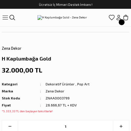
Ücretsiz İç Mimari Destek İmkanı !
Geri Dön
Geri Dön
Geri Dön
Geri Dön
Geri Dön
ünler
Saatler
obilya
Tekstili
Sofra
üpler
arfume
olar
Yemek Takımı
Zena Dekor
Kahve Fincan Takımı
H Kaplumbağa Gold
preyi
i Tablolar
Çay Fincan Takımı
32.000,00 TL
ları
ya
Servis ve Sunum
Kategori
Dekoratif Ürünler
,
Pop Art
Marka
Zena Dekor
ı
Stok Kodu
ZNAA0003799
Fiyat
26.666,67 TL + KDV
Objeler
*5.333,33 TL den başlayan taksitlerle!
kler