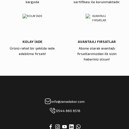
kargoda
sertifikası ile korunmaktadır.
Reçine Gül Şamdan
Reçine Toplu Vazo Bordo
Gönder
4.000,00 TL
4.200,00 TL
Sepete Ekle
Sepete Ekle
KOLAY İADE
AVANTAJLI FIRSATLAR
Ürünü rahat bir şekilde iade
Abone olarak avantajlı
Zena Dekor
Zena Dekor
edebilme fırsatı!
fırsatlarımızdan ilk sizin
Gold Metal Damla Şamdan Küçük
Gold Metal Damla Şamdan Büyük
haberiniz olsun!
3.000,00 TL
4.000,00 TL
Sepete Ekle
Sepete Ekle
Zena Dekor
Zena Dekor
info@zenadekor.com
Antik Bronz Yatay Obje
Antik Gold Kapaklı Cam Küp Küçük
0544 660 6516
8.000,00 TL
8.000,00 TL